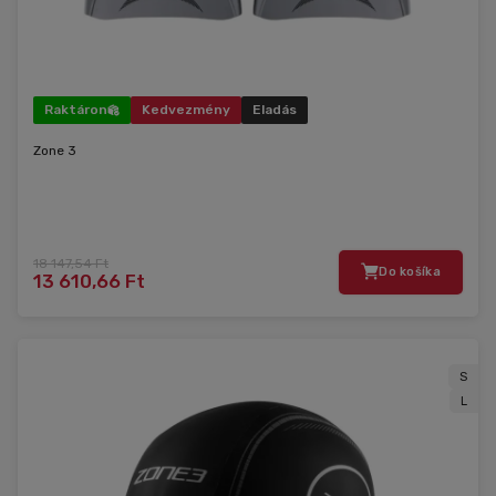
Raktáron
Kedvezmény
Eladás
Zone 3
18 147,54 Ft
Do košíka
13 610,66 Ft
S
L