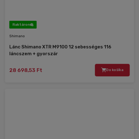
Raktáron
Shimano
Lánc Shimano XTR M9100 12 sebességes 116
láncszem + gyorszár
28 698,53 Ft
Do košíka