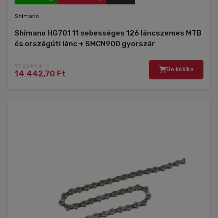
Shimano
Shimano HG701 11 sebességes 126 láncszemes MTB
és országúti lánc + SMCN900 gyorszár
19 256,93 Ft
Do košíka
14 442,70 Ft