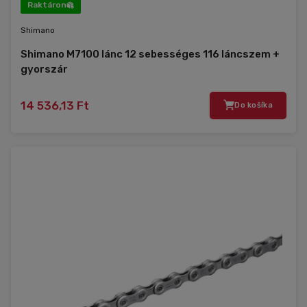
Raktáron
Shimano
Shimano M7100 lánc 12 sebességes 116 láncszem +
gyorszár
14 536,13 Ft
Do košíka