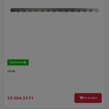
Raktáron
SRAM
23 584,33 Ft
Do košíka