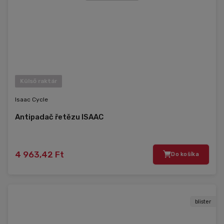
Külső raktár
Isaac Cycle
Antipadač řetězu ISAAC
4 963,42 Ft
Do košíka
blister