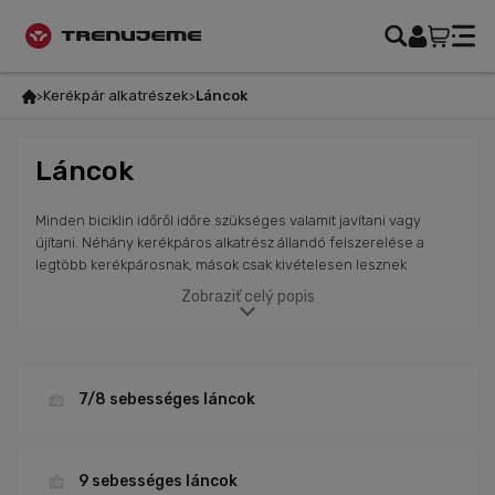
Kerékpár alkatrészek
Láncok
Láncok
Minden biciklin időről időre szükséges valamit javítani vagy
újítani. Néhány kerékpáros alkatrész állandó felszerelése a
legtöbb kerékpárosnak, mások csak kivételesen lesznek
szükségesek. Kínálatunkban megtalálhatók minőségi kerékpár
Zobraziť celý popis
láncok és kazetták minden típusú biciklihez. Választhatsz SRAM
és Shimano márkájú kerékpár láncok és kazetták közül. Válassz
megfelelő láncot vagy kazettát a biciklidhez, és ne felejts el más
kiegészítőket sem. Webáruházunkban további alkatrészeket és
kiegészítőket találsz, mellyel befolyásolhatod a bicikli
7/8 sebességes láncok
tulajdonságait az igényeid szerint. Kínálunk teljes országúti,
gravel és hegyi kerékpárokat teljesítmény- és rekreációs
kerékpárosok számára. Csapatunk mindig szívesen segít az
9 sebességes láncok
alkatrészek kiválasztásában.