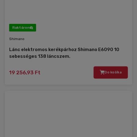
Raktáron
Shimano
Lánc elektromos kerékpárhoz Shimano E6090 10
sebességes 138 láncszem.
19 256,93 Ft
Do košíka