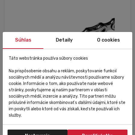
Súhlas
Detaily
O cookies
Táto webstránka používa súbory cookies
Na prispôsobenie obsahu a reklám, poskytovanie funkcií
sociálnych médií a analýzu návštevnosti používame súbory
cookie. Informácie o tom, ako používate naše webové
stránky, poskytujeme aj našim partnerom v oblasti
sociálnych médií, inzercie a analýzy. Títo partneri môžu
príslušné informácie skombinovať s ďalšími údajmi, ktoré ste
Raktáron
im poskytli alebo ktoré od vás získali, keď ste používali ich
služby.
Shimano
Reťaz M6100 Shimano 12-rýchlostí 116 čl. +
rýchlospojka