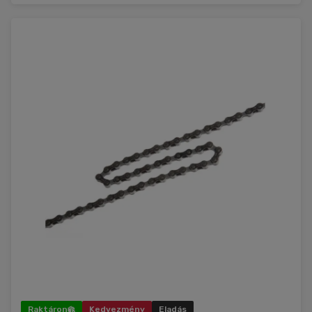
Raktáron
Kedvezmény
Eladás