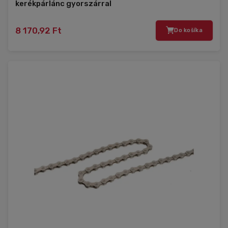
kerékpárlánc gyorszárral
8 170,92 Ft
Do košíka