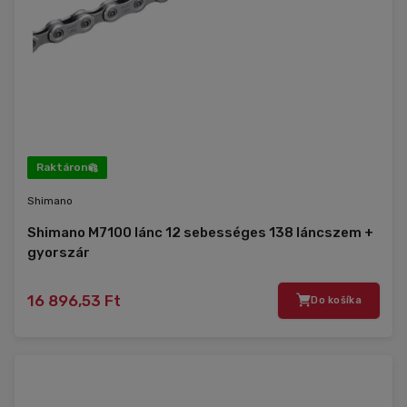
Raktáron
Shimano
Shimano M7100 lánc 12 sebességes 138 láncszem +
gyorszár
16 896,53 Ft
Do košíka