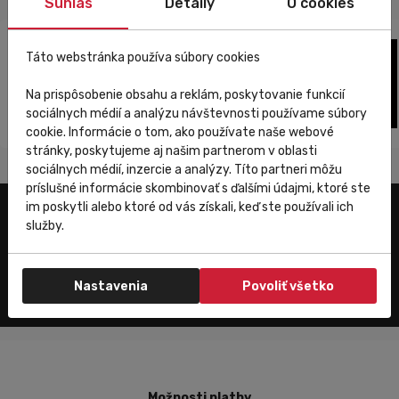
Súhlas
Detaily
O cookies
Táto webstránka používa súbory cookies
Na prispôsobenie obsahu a reklám, poskytovanie funkcií
sociálnych médií a analýzu návštevnosti používame súbory
cookie. Informácie o tom, ako používate naše webové
stránky, poskytujeme aj našim partnerom v oblasti
sociálnych médií, inzercie a analýzy. Títo partneri môžu
príslušné informácie skombinovať s ďalšími údajmi, ktoré ste
im poskytli alebo ktoré od vás získali, keď ste používali ich
služby.
Zákaznícky servis
Nastavenia
Povoliť všetko
Možnosti platby