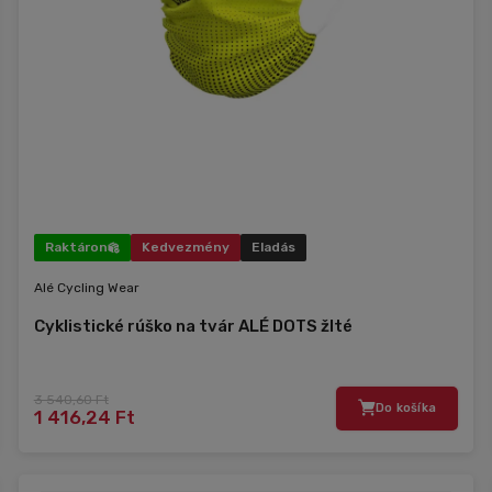
Raktáron
Kedvezmény
Eladás
Alé Cycling Wear
Cyklistické rúško na tvár ALÉ DOTS žlté
3 540,60 Ft
Do košíka
1 416,24 Ft