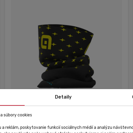
Detaily
a súbory cookies
Raktáron
Kedvezmény
Eladás
 a reklám, poskytovanie funkcií sociálnych médií a analýzu návštev
Alé Cycling Wear