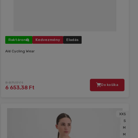
Raktáron
Kedvezmény
Eladás
Alé Cycling Wear
8 871,17 Ft
Do košíka
6 653,38 Ft
XXS
S
M
M