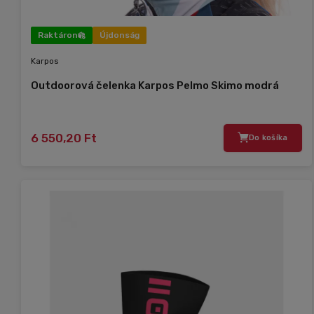
Raktáron
Újdonság
Karpos
Outdoorová čelenka Karpos Pelmo Skimo modrá
6 550,20 Ft
Do košíka