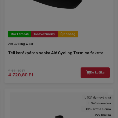
Raktáron
Kedvezmény
Újdonság
Alé Cycling Wear
Téli kerékpáros sapka Alé Cycling Termico fekete
9 441,60 Ft
Do košíka
4 720,80 Ft
L 021 dymová sivá
L 065 slonovina
L 085 svetlá čierna
L 227 mokka