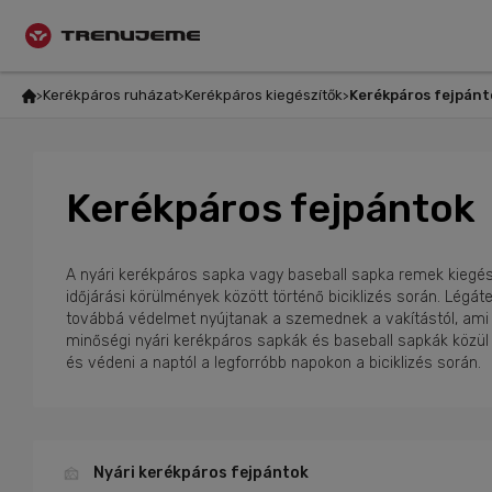
Kerékpáros ruházat
Kerékpáros kiegészítők
Kerékpáros fejpánt
Kerékpáros fejpántok
A nyári kerékpáros sapka vagy baseball sapka remek kiegész
időjárási körülmények között történő biciklizés során. Lég
továbbá védelmet nyújtanak a szemednek a vakítástól, ami s
minőségi nyári kerékpáros sapkák és baseball sapkák közül v
és védeni a naptól a legforróbb napokon a biciklizés során.
Nyári kerékpáros fejpántok