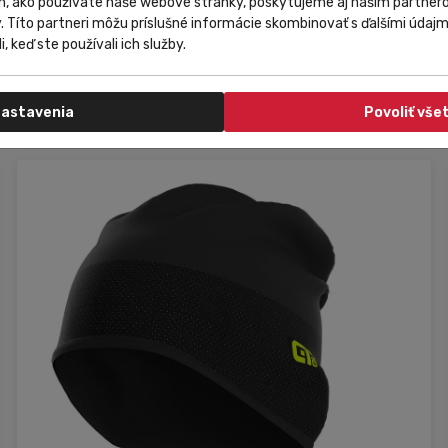
m, ako používate naše webové stránky, poskytujeme aj našim partnero
y. Títo partneri môžu príslušné informácie skombinovať s ďalšími údajmi
Kerékpáros nyakvédő Alé Cycling Accessori Stars
i, keď ste používali ich služby.
fekete/sárga
7 081,20 Ft
Do košíka
4 248,72 Ft
astavenia
Povoliť vše