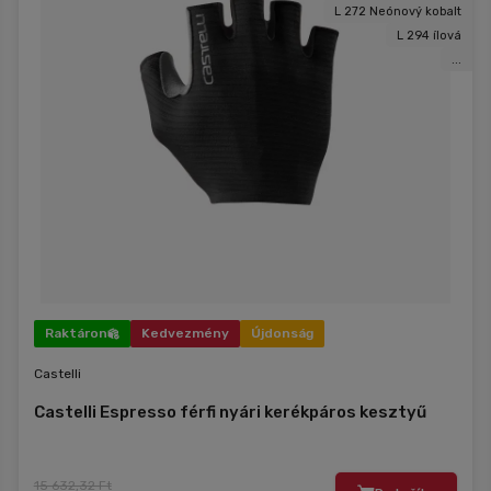
L 272 Neónový kobalt
L 294 ílová
...
Raktáron
Kedvezmény
Újdonság
Castelli
Castelli Espresso férfi nyári kerékpáros kesztyű
15 632,32 Ft