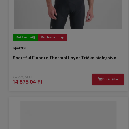
Raktáron
Kedvezmény
Sportful
Sportful Fiandre Thermal Layer Tričko biele/sivé
24 791,74 Ft
Do košíka
14 875,04 Ft