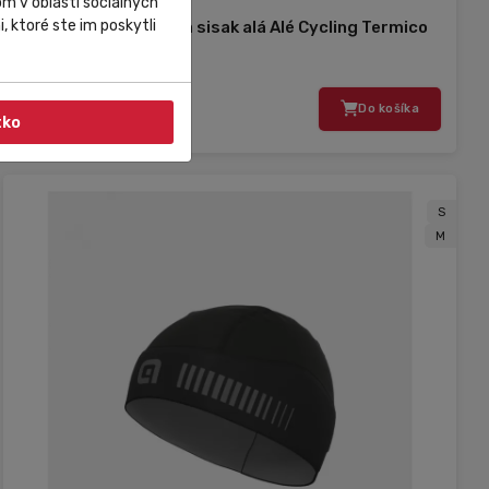
m v oblasti sociálnych
, ktoré ste im poskytli
Téli kerékpáros sapka sisak alá Alé Cycling Termico
fekete
7 445,13 Ft
Do košíka
tko
S
M