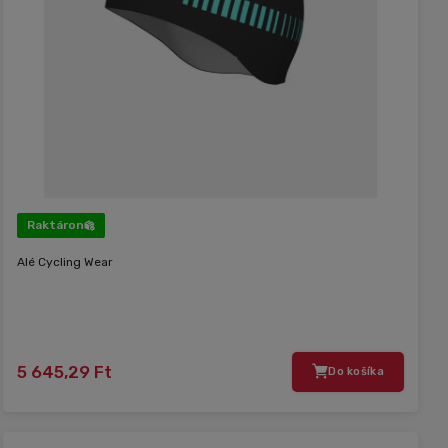
Raktáron
Alé Cycling Wear
5 645,29 Ft
Do košíka