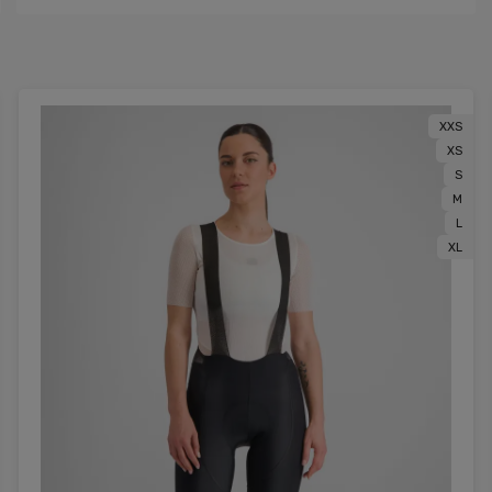
XXS
XS
S
M
L
XL