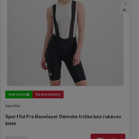
L
XL
Raktáron
Kedvezmény
Sportful
Sportful Pro Baselayer Dámske tričko bez rukávov
biele
22 737,92 Ft