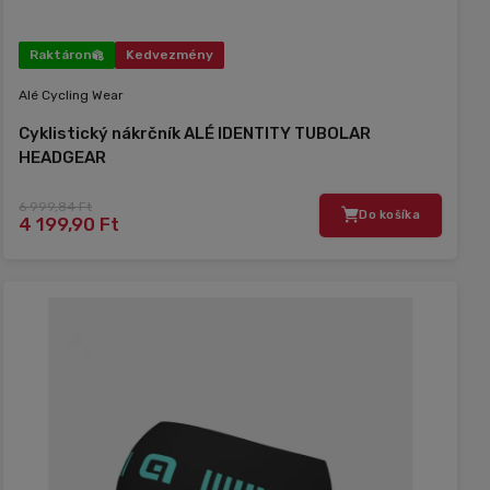
Raktáron
Kedvezmény
Alé Cycling Wear
Cyklistický nákrčník ALÉ IDENTITY TUBOLAR
HEADGEAR
6 999,84 Ft
Do košíka
4 199,90 Ft