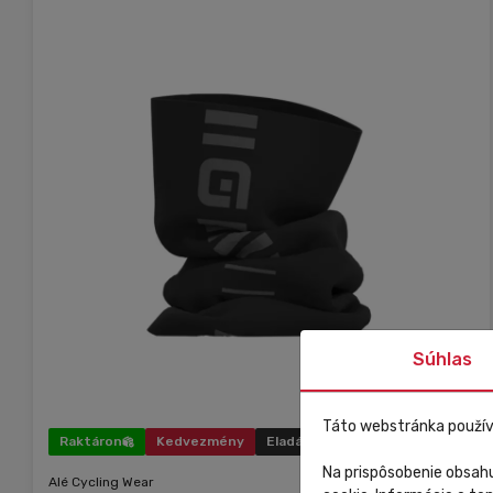
Súhlas
Táto webstránka použív
Raktáron
Kedvezmény
Eladás
Na prispôsobenie obsahu
Alé Cycling Wear