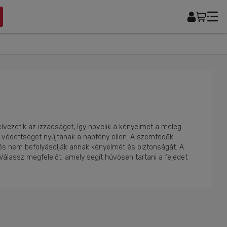
lvezetik az izzadságot, így növelik a kényelmet a meleg
s védettséget nyújtanak a napfény ellen. A szemfedők
 és nem befolyásolják annak kényelmét és biztonságát. A
Válassz megfelelőt, amely segít hűvösen tartani a fejedet