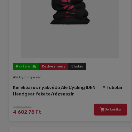
Raktáron
Kedvezmény
Eladás
Alé Cycling Wear
Kerékpáros nyakvédő Alé Cycling IDENTITY Tubolar
Headgear fekete/rózsaszín
7 081,20 Ft
Do košíka
4 602,78 Ft