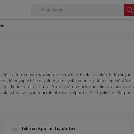
ok
ítője a forró napoknak biciklizés közben. Ezek a sapkák hatékonyan e
áteresztő anyagokból készülnek, amelyek védenek a túlmelegedéstől é
egít koncentrálni az útra. A kerékpáros sapkák ideálisak a sisak alá
álaszthatsz olyan márkáktól, mint a Sportful, Alé Cycling és Karpos. 
Téli kerékpáros fejpántok