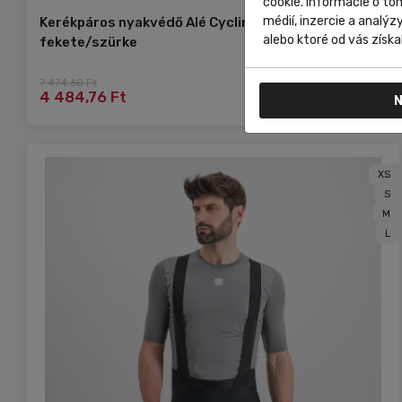
cookie. Informácie o to
médií, inzercie a analýz
Kerékpáros nyakvédő Alé Cycling Accessori Identity
alebo ktoré od vás získal
fekete/szürke
7 474,60 Ft
Do košíka
4 484,76 Ft
N
XS
S
M
L