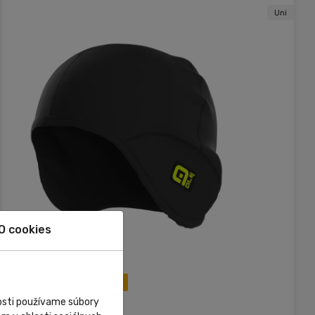
Uni
O cookies
Raktáron
Újdonság
nosti používame súbory
Alé Cycling Wear