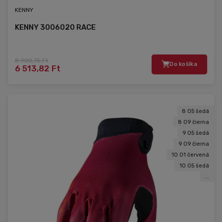
KENNY
KENNY 3006020 RACE
8 900,75 Ft
Do košíka
6 513,82 Ft
8 05 šedá
8 09 čierna
9 05 šedá
9 09 čierna
10 01 červená
10 05 šedá
...