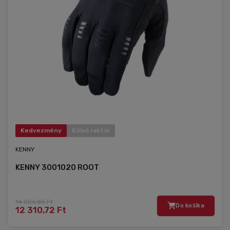
Kedvezmény
Külső raktár
KENNY
KENNY 3001020 ROOT
14 006,85 Ft
Do košíka
12 310,72 Ft