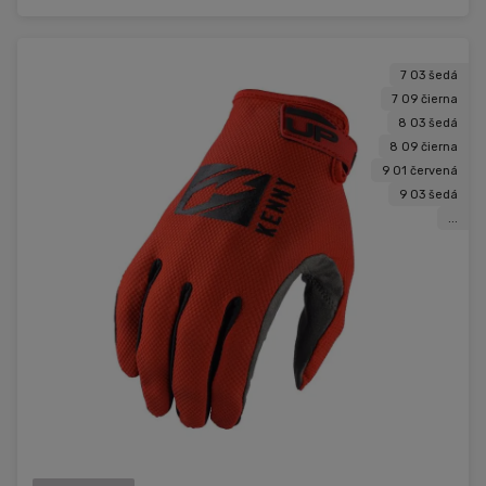
7 03 šedá
7 09 čierna
8 03 šedá
8 09 čierna
9 01 červená
9 03 šedá
...