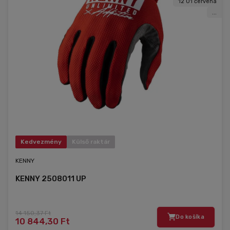
12 01 červená
...
Kedvezmény
Külső raktár
KENNY
KENNY 2508011 UP
14 150,37 Ft
Do košíka
10 844,30 Ft