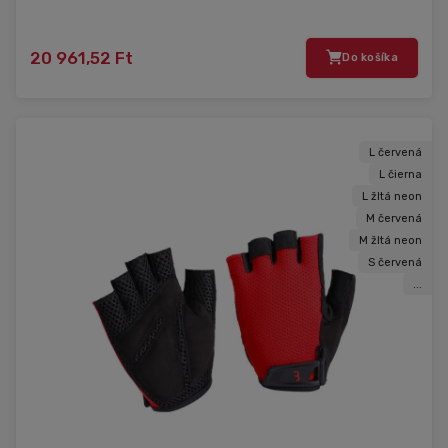
20 961,52 Ft
Do košíka
L červená
L čierna
L žltá neon
M červená
M žltá neon
S červená
...