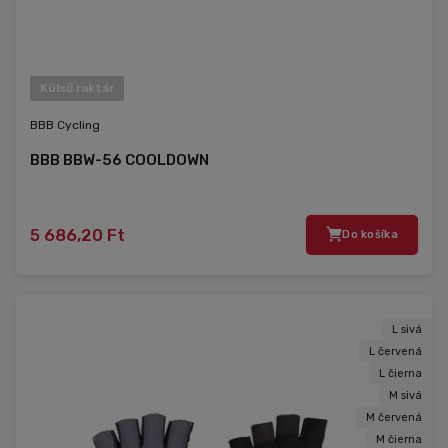
Külső raktár
BBB Cycling
BBB BBW-56 COOLDOWN
5 686,20 Ft
Do košíka
L sivá
L červená
L čierna
M sivá
M červená
M čierna