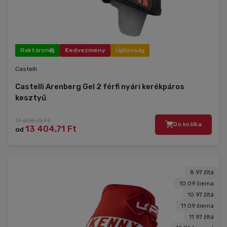
Raktáron
Kedvezmény
Újdonság
Castelli
Castelli Arenberg Gel 2 férfi nyári kerékpáros
kesztyű
17 408,72 Ft
Do košíka
13 404,71 Ft
od
8 97 žltá
10 09 čierna
10 97 žltá
11 09 čierna
11 97 žltá