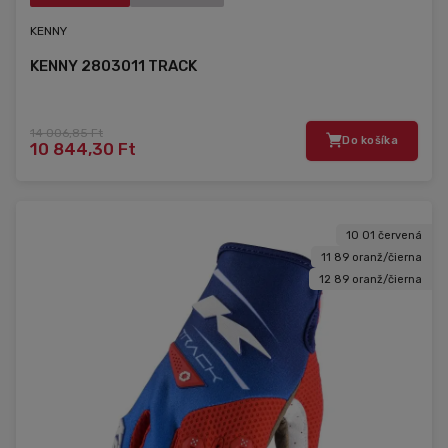
KENNY
KENNY 2803011 TRACK
14 006,85 Ft
Do košíka
10 844,30 Ft
10 01 červená
11 89 oranž/čierna
12 89 oranž/čierna