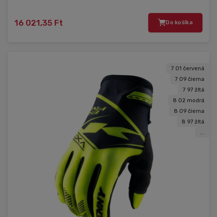
16 021,35 Ft
Do košíka
7 01 červená
7 09 čierna
7 97 žltá
8 02 modrá
8 09 čierna
8 97 žltá
...