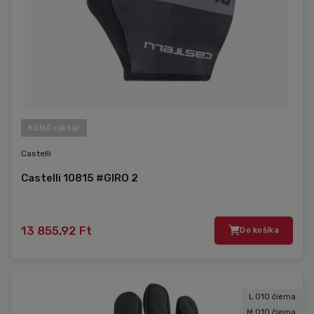
Külső raktár
Castelli
Castelli 10815 #GIRO 2
13 855,92 Ft
Do košíka
L 010 čierna
M 010 čierna