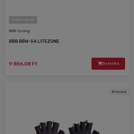
Külső raktár
BBB Cycling
BBB BBW-54 LITEZONE
9 856,08 Ft
Do košíka
M modrá