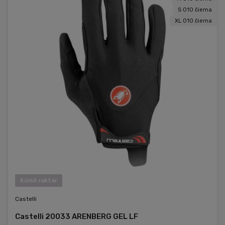
S 010 čierna
XL 010 čierna
Külső raktár
Castelli
Castelli 20033 ARENBERG GEL LF