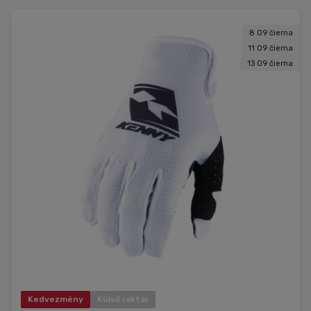
8 09 čierna
11 09 čierna
13 09 čierna
Kedvezmény
Külső raktár