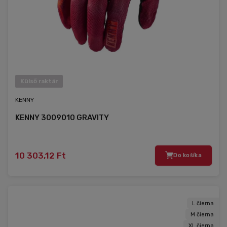
Külső raktár
KENNY
KENNY 3009010 GRAVITY
10 303,12 Ft
Do košíka
L čierna
M čierna
XL čierna