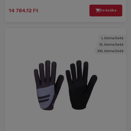
14 784,12 Ft
Do košíka
L čierna/šedá
XL čierna/šedá
XXL čierna/šedá