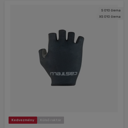
S 010 čierna
XS 010 čierna
Kedvezmény
Külső raktár