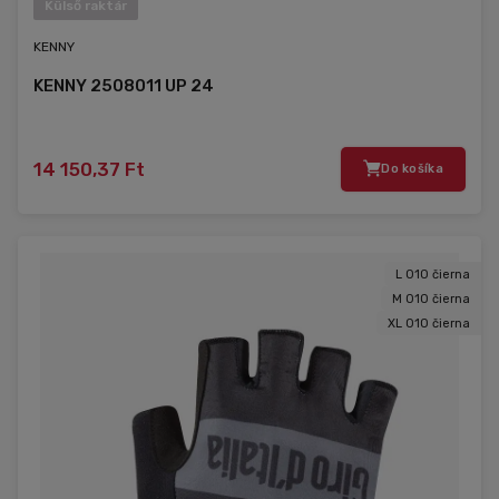
Külső raktár
KENNY
KENNY 2508011 UP 24
14 150,37 Ft
Do košíka
L 010 čierna
M 010 čierna
XL 010 čierna