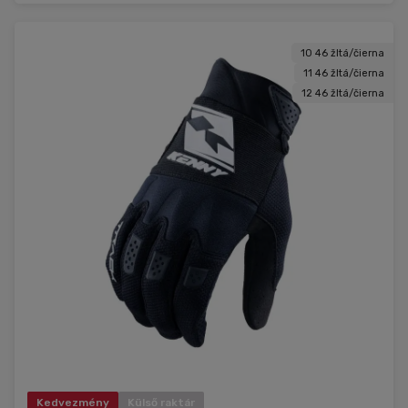
10 46 žltá/čierna
11 46 žltá/čierna
12 46 žltá/čierna
Kedvezmény
Külső raktár