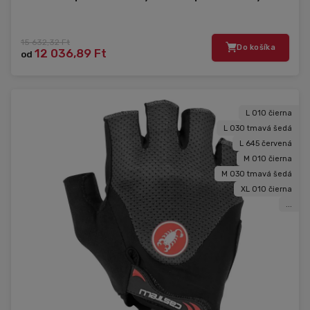
15 632,32 Ft
Do košíka
12 036,89 Ft
od
L 010 čierna
L 030 tmavá šedá
L 645 červená
M 010 čierna
M 030 tmavá šedá
XL 010 čierna
...