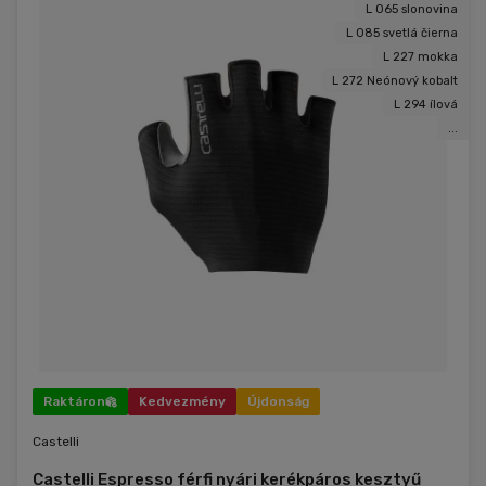
L 065 slonovina
során.
L 085 svetlá čierna
L 227 mokka
L 272 Neónový kobalt
L 294 ílová
...
Raktáron
Kedvezmény
Újdonság
Castelli
Castelli Espresso férfi nyári kerékpáros kesztyű