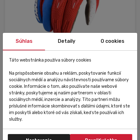
Súhlas
Detaily
O cookies
Kedvezmény
Külső raktár
Táto webstránka používa súbory cookies
KENNY
Na prispôsobenie obsahu a reklám, poskytovanie funkcií
KENNY 2803011 TRACK 24
sociálnych médií a analýzu návštevnosti používame súbory
cookie. Informácie o tom, ako používate naše webové
stránky, poskytujeme aj našim partnerom v oblasti
14 006,85 Ft
sociálnych médií, inzercie a analýzy. Títo partneri môžu
Do košíka
10 844,30 Ft
príslušné informácie skombinovať s ďalšími údajmi, ktoré ste
im poskytli alebo ktoré od vás získali, keď ste používali ich
služby.
7 09 Black
8 09 Black