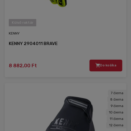
Külső raktár
KENNY
KENNY 2904011 BRAVE
8 882,00 Ft
Do košíka
7 čierna
8 čierna
9 čierna
10 čierna
11 čierna
12 čierna