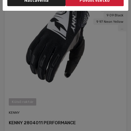
Nastavenia
Povoliť všetko
9 02 Blue
9 06 Orange
9 09 Black
9 97 Neon Yellow
...
Külső raktár
KENNY
KENNY 2804011 PERFORMANCE