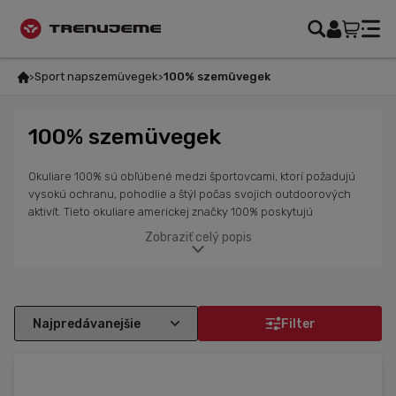
Sport napszemüvegek
100% szemüvegek
100% szemüvegek
Okuliare 100% sú obľúbené medzi športovcami, ktorí požadujú
vysokú ochranu, pohodlie a štýl počas svojich outdoorových
aktivít. Tieto okuliare americkej značky 100% poskytujú
vynikajúcu ochranu pred UV žiarením, prachom a inými
Zobraziť celý popis
vonkajšími vplyvmi, čo ich robí ideálnymi pre cyklistiku, beh, MTB
a ďalšie športy. Okuliare 100% sú navrhnuté s dôrazom na
kvalitu, komfort a odolnosť, pričom sú vybavené špeciálnymi
sklami, ktoré zlepšujú kontrast a jasnosť výhľadu v rôznych
svetelných podmienkach. Ľahká a pevná konštrukcia
Filter
zabezpečuje, že tieto okuliare zvládnu aj náročné podmienky a
zabezpečia ti maximálnu ochranu a pohodlie počas športovania.