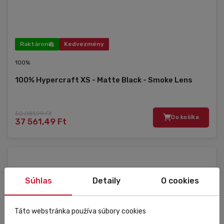
Raktáron
Kedvezmény
100%
100% Hypercraft XS - Matte Black - Smoke Lens
50 081,99 Ft
Do košíka
37 561,49 Ft
Súhlas
Detaily
O cookies
Táto webstránka používa súbory cookies