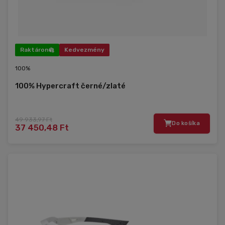
Raktáron
Kedvezmény
100%
100% Hypercraft černé/zlaté
49 933,97 Ft
Do košíka
37 450,48 Ft