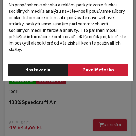
Na prispôsobenie obsahu a reklám, poskytovanie funkcií
sociálnych médií a analýzu návštevnosti používame súbory
cookie. Informácie o tom, ako používate naše webové
stránky, poskytujeme aj našim partnerom v oblasti
sociálnych médií, inzercie a analýzy. Títo partneri môžu
príslušné informácie skombinovať s ďalšími údajmi, ktoré ste
im poskytli alebo ktoré od vás získali, keď ste používali ich
služby.
Nastavenia
Povoliť všetko
Raktáron
Kedvezmény
100%
100% Speedcraft Air
66 191,54 Ft
Do košíka
49 643,66 Ft