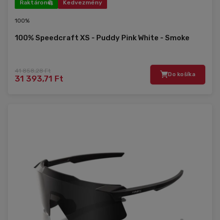
Raktáron
Kedvezmény
100%
100% Speedcraft XS - Puddy Pink White - Smoke
41 858,28 Ft
Do košíka
31 393,71 Ft