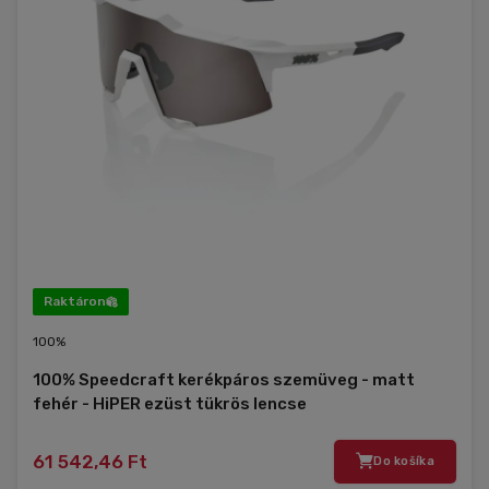
Raktáron
100%
100% Speedcraft kerékpáros szemüveg - matt
fehér - HiPER ezüst tükrös lencse
61 542,46 Ft
Do košíka