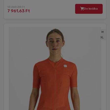
13 269,38 Ft
Do košíka
7 961,63 Ft
M
XL