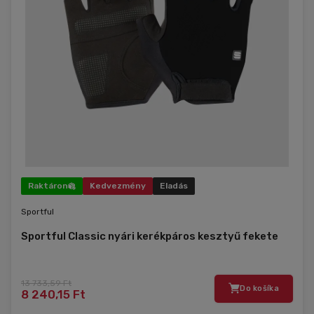
Raktáron
Kedvezmény
Eladás
Sportful
Sportful Classic nyári kerékpáros kesztyű fekete
13 733,59 Ft
Do košíka
8 240,15 Ft