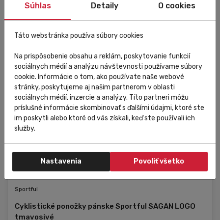
Súhlas
Detaily
O cookies
Táto webstránka používa súbory cookies
Na prispôsobenie obsahu a reklám, poskytovanie funkcií
sociálnych médií a analýzu návštevnosti používame súbory
cookie. Informácie o tom, ako používate naše webové
stránky, poskytujeme aj našim partnerom v oblasti
sociálnych médií, inzercie a analýzy. Títo partneri môžu
príslušné informácie skombinovať s ďalšími údajmi, ktoré ste
im poskytli alebo ktoré od vás získali, keď ste používali ich
služby.
Nastavenia
Povoliť všetko
Raktáron
Kedvezmény
Eladás
Sportful
Cyklistické ponožky pánske Sportful SAGAN LOGO
tmavosivé