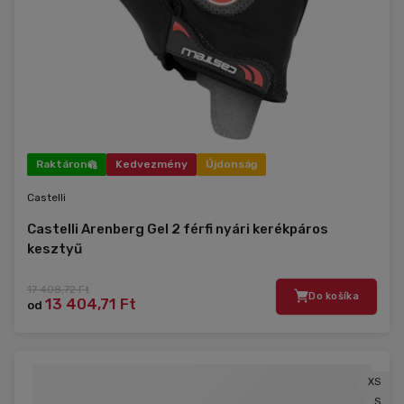
Raktáron
Kedvezmény
Újdonság
Castelli
Castelli Arenberg Gel 2 férfi nyári kerékpáros
kesztyű
17 408,72 Ft
Do košíka
13 404,71 Ft
od
XS
S