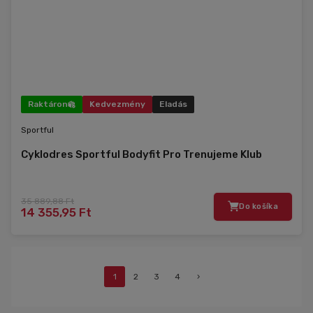
Raktáron
Kedvezmény
Eladás
Sportful
Cyklodres Sportful Bodyfit Pro Trenujeme Klub
35 889,88 Ft
Do košíka
14 355,95 Ft
1
2
3
4
›