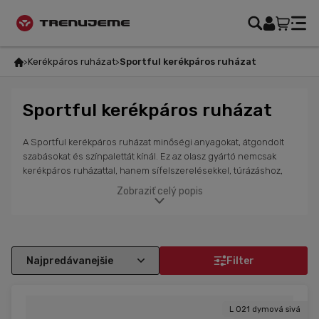
Kerékpáros ruházat
Sportful kerékpáros ruházat
Sportful kerékpáros ruházat
A Sportful kerékpáros ruházat minőségi anyagokat, átgondolt
szabásokat és színpalettát kínál. Ez az olasz gyártó nemcsak
kerékpáros ruházattal, hanem sífelszerelésekkel, túrázáshoz,
futáshoz, sífutáshoz és outdoor tevékenységekhez is ismert.
Zobraziť celý popis
Nálunk minden évszakra találsz ruházatot férfiaknak, hölgyeknek
és gyerekeknek. Választhatsz a légáteresztő felsőkből és
nadrágokból, könnyű és melegített dzsekikből, kerékpározó
zoknikból, sapkákból, nyakmelegítőkből és kesztyűkből nyárra és
télre egyaránt. Kínálatunkban megtalálható futók és síalpinisták
Filter
számára is ruházat, beleértve a sportnadrágokat, trikókat és
dzsekiket.
L 021 dymová sivá