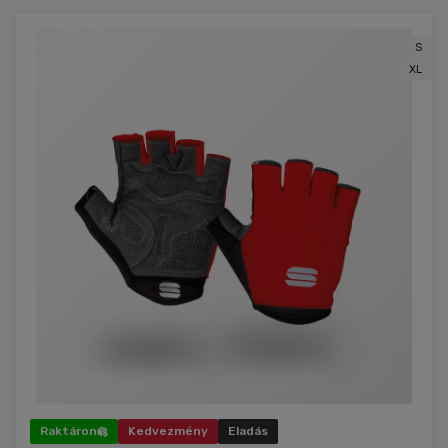
S
XL
Raktáron
Kedvezmény
Eladás