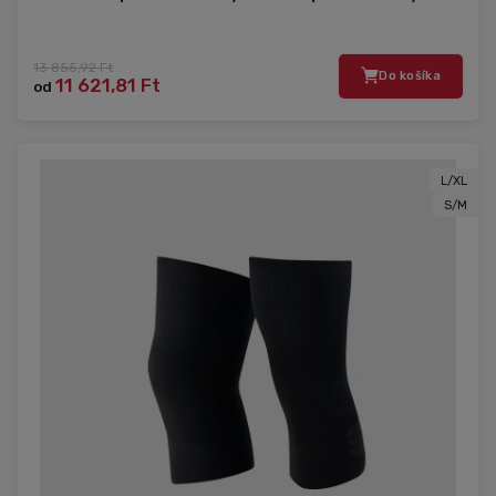
13 855,92 Ft
Do košíka
11 621,81 Ft
od
L/XL
S/M