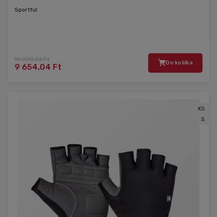
Sportful
16 090,06 Ft
Do košíka
9 654,04 Ft
XS
S