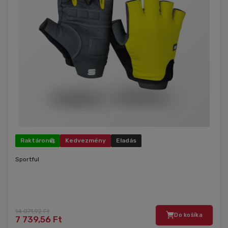
Raktáron
Kedvezmény
Eladás
Sportful
14 071,92 Ft
Do košíka
7 739,56 Ft