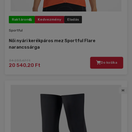
Raktáron
Kedvezmény
Eladás
Sportful
Női nyári kerékpáros mez Sportful Flare
narancssárga
34 233,67 Ft
Do košíka
20 540,20 Ft
M