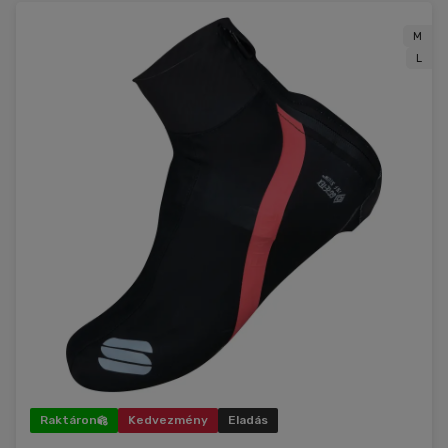
M
L
Raktáron
Kedvezmény
Eladás