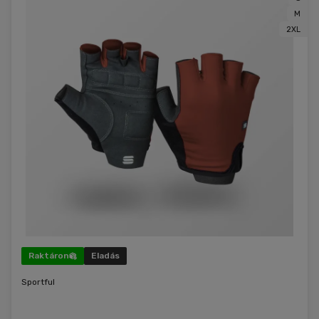
M
2XL
Raktáron
Eladás
Sportful