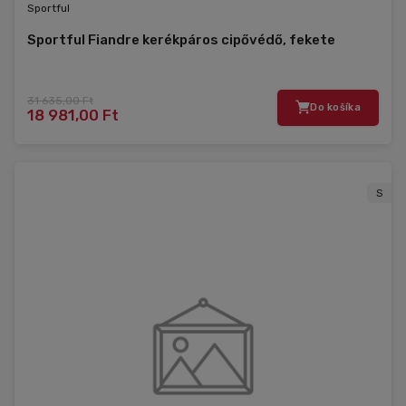
Sportful
Sportful Fiandre kerékpáros cipővédő, fekete
31 635,00 Ft
Do košíka
18 981,00 Ft
S