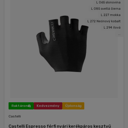
L 065 slonovina
L 085 svetlá čierna
L 227 mokka
L 272 Neónový kobalt
L 294 ílová
...
Raktáron
Kedvezmény
Újdonság
Castelli
Castelli Espresso férfi nyári kerékpáros kesztyű