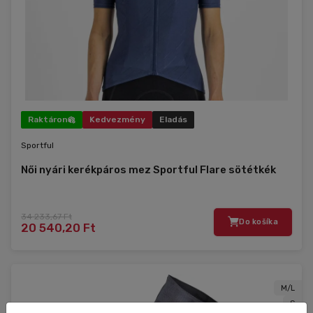
Raktáron
Kedvezmény
Eladás
Sportful
Női nyári kerékpáros mez Sportful Flare sötétkék
34 233,67 Ft
Do košíka
20 540,20 Ft
M/L
S