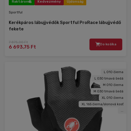
Raktáron
Kedvezmény
Újdonság
Sportful
Kerékpáros lábujjvédők Sportful ProRace lábujjvédő
fekete
7 875,00 Ft
Do košíka
6 693,75 Ft
L 010 čierna
L 030 tmavá šedá
M 010 čierna
M 030 tmavá šedá
XL 010 čierna
XL 165 čierna/slonová kosť
...