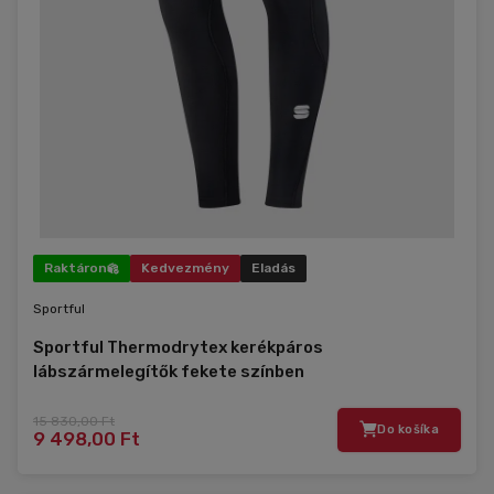
Raktáron
Kedvezmény
Eladás
Sportful
Sportful Thermodrytex kerékpáros
lábszármelegítők fekete színben
15 830,00 Ft
Do košíka
9 498,00 Ft