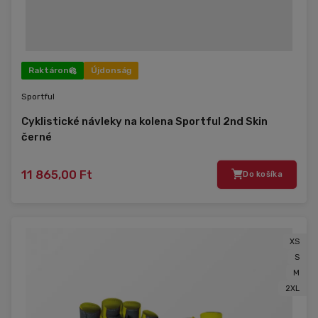
Raktáron
Újdonság
Sportful
Cyklistické návleky na kolena Sportful 2nd Skin
černé
11 865,00 Ft
Do košíka
XS
S
M
2XL