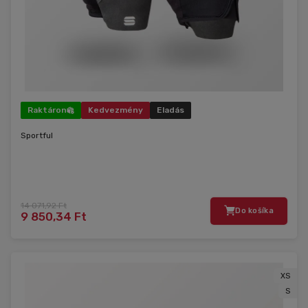
Raktáron
Kedvezmény
Eladás
Sportful
14 071,92 Ft
Do košíka
9 850,34 Ft
XS
S