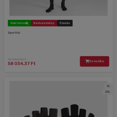
Raktáron
Kedvezmény
Eladás
Sportful
72 542,96 Ft
Do košíka
58 034,37 Ft
XL
2XL