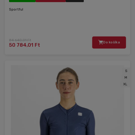
Sportful
84 640,01 Ft
Do košíka
50 784,01 Ft
S
M
XL