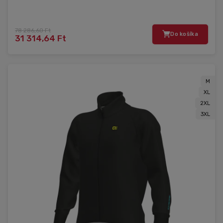
78 286,60 Ft
Do košíka
31 314,64 Ft
M
XL
2XL
3XL