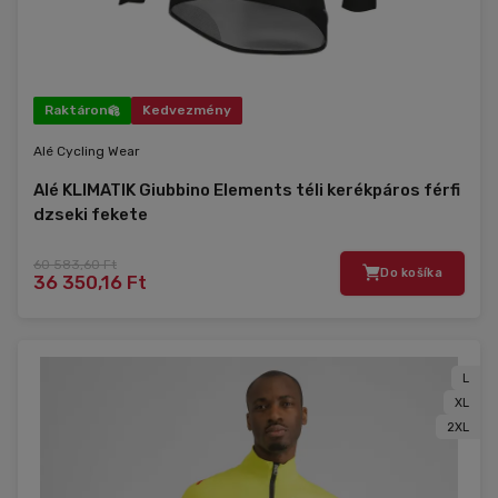
Raktáron
Kedvezmény
Alé Cycling Wear
Alé KLIMATIK Giubbino Elements téli kerékpáros férfi
dzseki fekete
60 583,60 Ft
Do košíka
36 350,16 Ft
L
XL
2XL