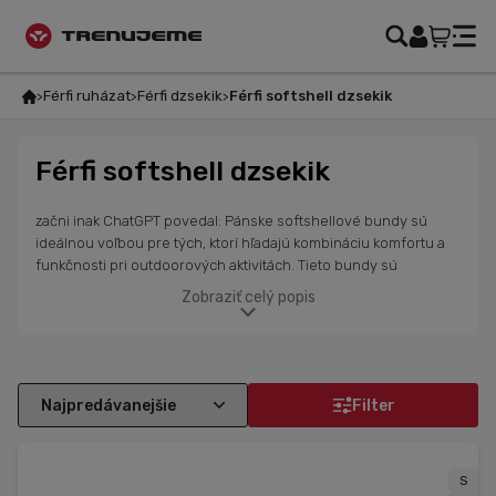
Férfi ruházat
Férfi dzsekik
Férfi softshell dzsekik
Férfi softshell dzsekik
začni inak ChatGPT povedal: Pánske softshellové bundy sú
ideálnou voľbou pre tých, ktorí hľadajú kombináciu komfortu a
funkčnosti pri outdoorových aktivitách. Tieto bundy sú
vyrobené z ľahkých, priedušných a odolných materiálov, ktoré
Zobraziť celý popis
zabezpečia ochranu pred vetrom a miernym dažďom, pričom ti
zároveň umožnia plnú voľnosť pohybu. V našej ponuke nájdeš
softshellové bundy určené na beh, cyklistiku, turistiku a iné
športy, ktoré ti poskytnú maximálny výkon v každej situácii.
Bundy sú navrhnuté s praktickými prvkami, ako sú vrecká,
Filter
nastaviteľné časti a zipsy, a sú dostupné v rôznych farbách a
veľkostiach. Pre lepšiu viditeľnosť v zhoršených svetelných
podmienkach sú niektoré modely vybavené reflexnými prvkami.
S
Tieto bundy sú skvelou voľbou pre aktívnych mužov, ktorí si