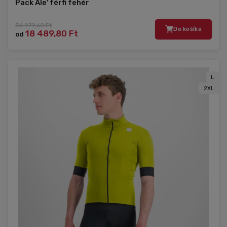
Pack Ale' férfi fehér
36 979,60 Ft
Do košíka
18 489,80 Ft
od
L
2XL