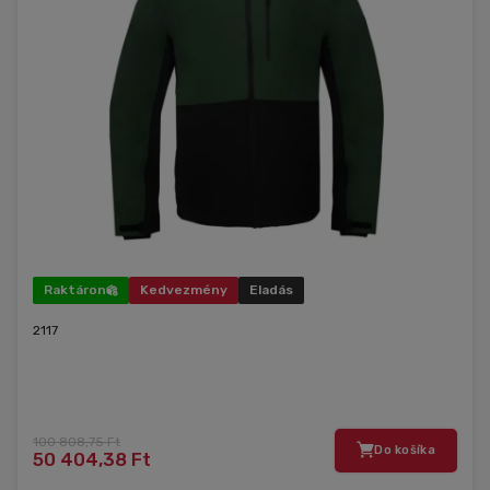
Raktáron
Kedvezmény
Eladás
2117
100 808,75 Ft
Do košíka
50 404,38 Ft