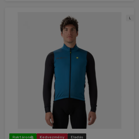
L
Raktáron
Kedvezmény
Eladás