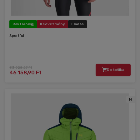
Raktáron
Kedvezmény
Eladás
Sportful
83 925,27 Ft
Do košíka
46 158,90 Ft
M