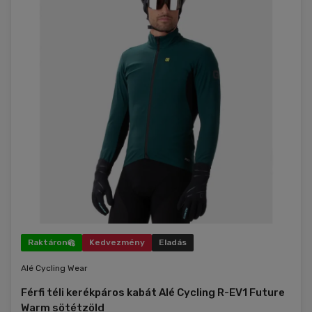
Raktáron
Kedvezmény
Eladás
Alé Cycling Wear
Férfi téli kerékpáros kabát Alé Cycling R-EV1 Future
Warm sötétzöld