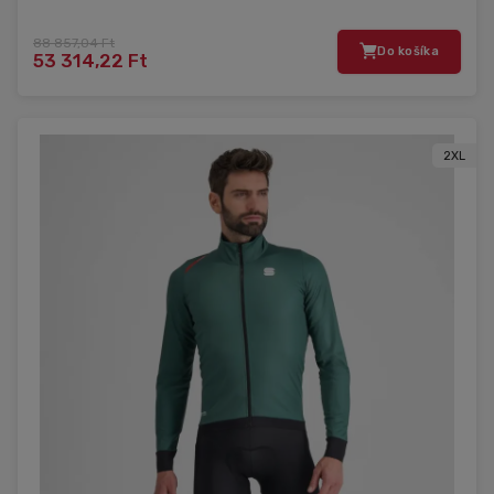
88 857,04 Ft
Do košíka
53 314,22 Ft
2XL