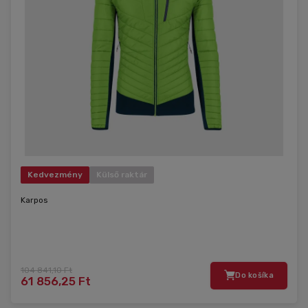
Kedvezmény
Külső raktár
Karpos
104 841,10 Ft
Do košíka
61 856,25 Ft