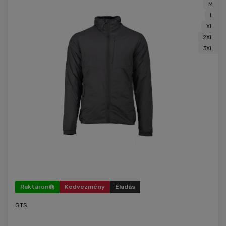
M
potrpia na štýl, komfort a funkčnosť.
L
XL
2XL
3XL
Raktáron
Kedvezmény
Eladás
GTS