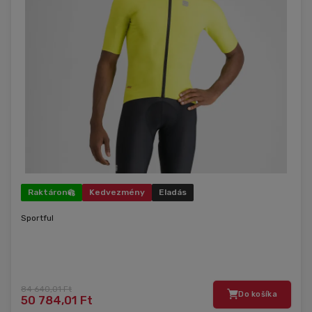
Raktáron
Kedvezmény
Eladás
Sportful
84 640,01 Ft
Do košíka
50 784,01 Ft