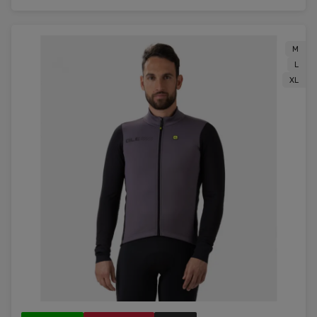
M
L
XL