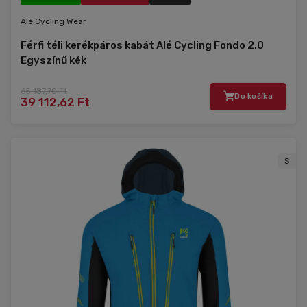
Alé Cycling Wear
Férfi téli kerékpáros kabát Alé Cycling Fondo 2.0
Egyszínű kék
65 187,70 Ft
Do košíka
39 112,62 Ft
S