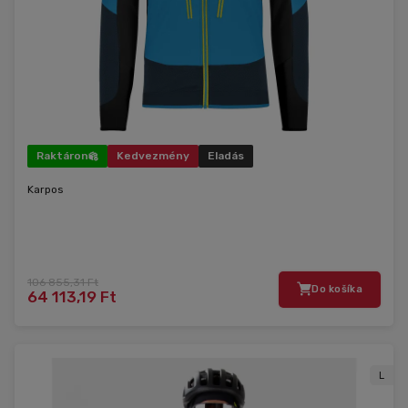
Raktáron
Kedvezmény
Eladás
Karpos
106 855,31 Ft
Do košíka
64 113,19 Ft
L