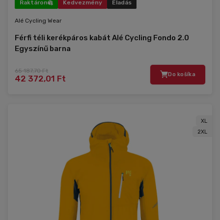
Raktáron
Kedvezmény
Eladás
Alé Cycling Wear
Férfi téli kerékpáros kabát Alé Cycling Fondo 2.0
Egyszínű barna
65 187,70 Ft
Do košíka
42 372,01 Ft
XL
2XL