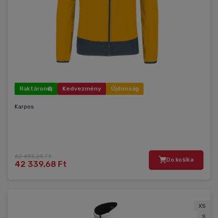
Raktáron
Kedvezmény
Újdonság
Karpos
60 485,25 Ft
Do košíka
42 339,68 Ft
XS
S