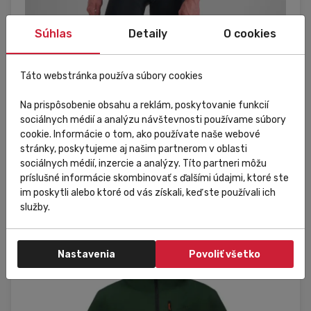
Súhlas
Detaily
O cookies
Raktáron
Kedvezmény
Eladás
Táto webstránka používa súbory cookies
Sportful
Na prispôsobenie obsahu a reklám, poskytovanie funkcií
Férfi rövid ujjú kerékpáros kabát Sportful Fiandre
sociálnych médií a analýzu návštevnosti používame súbory
Light No Rain sárga
cookie. Informácie o tom, ako používate naše webové
stránky, poskytujeme aj našim partnerom v oblasti
52 381,21 Ft
sociálnych médií, inzercie a analýzy. Títo partneri môžu
Do košíka
35 095,41 Ft
príslušné informácie skombinovať s ďalšími údajmi, ktoré ste
im poskytli alebo ktoré od vás získali, keď ste používali ich
služby.
XL
Nastavenia
Povoliť všetko