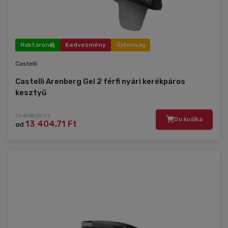
Raktáron
Kedvezmény
Újdonság
Castelli
Castelli Arenberg Gel 2 férfi nyári kerékpáros
kesztyű
17 408,72 Ft
Do košíka
13 404,71 Ft
od