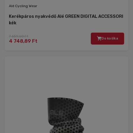
Alé Cycling Wear
Kerékpáros nyakvédő Alé GREEN DIGITAL ACCESSORI
kék
7 659,50 Ft
Do košíka
4 748,89 Ft