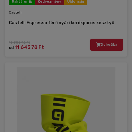
Raktáron
Kedvezmény
Újdonság
Castelli
Castelli Espresso férfi nyári kerékpáros kesztyű
13 855,92 Ft
Do košíka
11 645,78 Ft
od