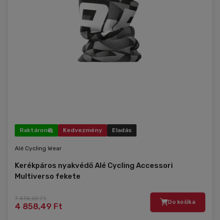
Raktáron
Kedvezmény
Eladás
Alé Cycling Wear
Kerékpáros nyakvédő Alé Cycling Accessori
Multiverso fekete
7 474,60 Ft
Do košíka
4 858,49 Ft