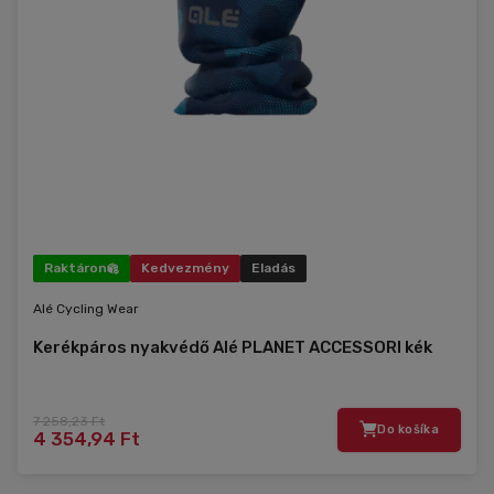
Raktáron
Kedvezmény
Eladás
Alé Cycling Wear
Kerékpáros nyakvédő Alé PLANET ACCESSORI kék
7 258,23 Ft
Do košíka
4 354,94 Ft