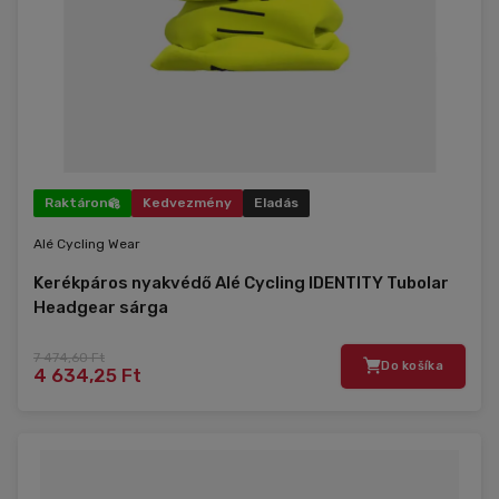
Raktáron
Kedvezmény
Eladás
Alé Cycling Wear
Kerékpáros nyakvédő Alé Cycling IDENTITY Tubolar
Headgear sárga
7 474,60 Ft
Do košíka
4 634,25 Ft