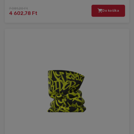
7 081,20 Ft
Do košíka
4 602,78 Ft