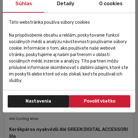
Súhlas
Detaily
O cookies
Táto webstránka používa súbory cookies
Na prispôsobenie obsahu a reklám, poskytovanie funkcií
sociálnych médií a analýzu návštevnosti používame súbory
cookie. Informácie o tom, ako používate naše webové
stránky, poskytujeme aj našim partnerom v oblasti
sociálnych médií, inzercie a analýzy. Títo partneri môžu
príslušné informácie skombinovať s ďalšími údajmi, ktoré ste
im poskytli alebo ktoré od vás získali, keď ste používali ich
služby.
Nastavenia
Povoliť všetko
Raktáron
Kedvezmény
Eladás
Alé Cycling Wear
Kerékpáros nyakvédő Alé GREEN DIGITAL ACCESSORI
lila