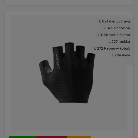
L 021 dymová sivá
L 065 slonovina
L 085 svetlá čierna
L 227 mokka
L 272 Neónový kobalt
L 294 ílová
...