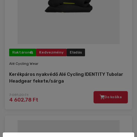
Raktáron
Kedvezmény
Eladás
Alé Cycling Wear
Kerékpáros nyakvédő Alé Cycling IDENTITY Tubolar
Headgear fekete/sárga
7 081,20 Ft
Do košíka
4 602,78 Ft