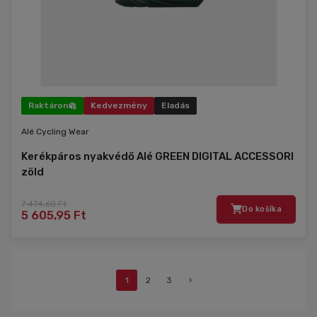
Raktáron
Kedvezmény
Eladás
Alé Cycling Wear
Kerékpáros nyakvédő Alé GREEN DIGITAL ACCESSORI
zöld
7 474,60 Ft
Do košíka
5 605,95 Ft
1
2
3
›