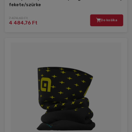
fekete/szürke
7 474,60 Ft
Do košíka
4 484,76 Ft