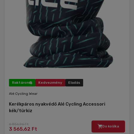
Raktáron
Kedvezmény
Eladás
Alé Cycling Wear
Kerékpáros nyakvédő Alé Cycling Accessori
kék/türkiz
6 856,96 Ft
Do košíka
3 565,62 Ft