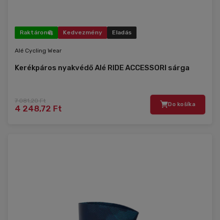
Raktáron
Kedvezmény
Eladás
Alé Cycling Wear
Kerékpáros nyakvédő Alé RIDE ACCESSORI sárga
7 081,20 Ft
Do košíka
4 248,72 Ft