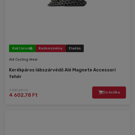
Raktáron
Kedvezmény
Eladás
Alé Cycling Wear
Kerékpáros lábszárvédő Alé Magnete Accessori
fehér
7 081,20 Ft
Do košíka
4 602,78 Ft