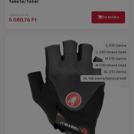
fekete/fehér
7 258,23 Ft
Do košíka
5 080,76 Ft
L 010 čierna
L 030 tmavá šedá
M 010 čierna
M 030 tmavá šedá
XL 010 čierna
XL 165 čierna/slonová kosť
...