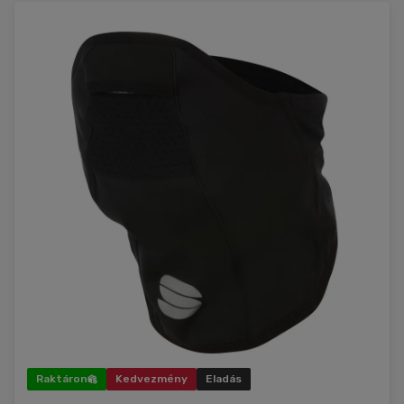
Raktáron
Kedvezmény
Eladás