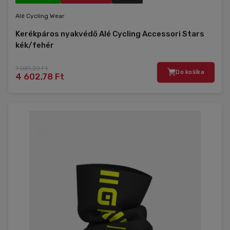
Alé Cycling Wear
Kerékpáros nyakvédő Alé Cycling Accessori Stars
kék/fehér
7 081,20 Ft
Do košíka
4 602,78 Ft