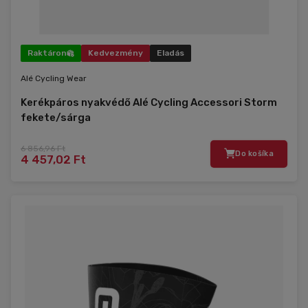
Raktáron
Kedvezmény
Eladás
Alé Cycling Wear
Kerékpáros nyakvédő Alé Cycling Accessori Storm
fekete/sárga
6 856,96 Ft
Do košíka
4 457,02 Ft