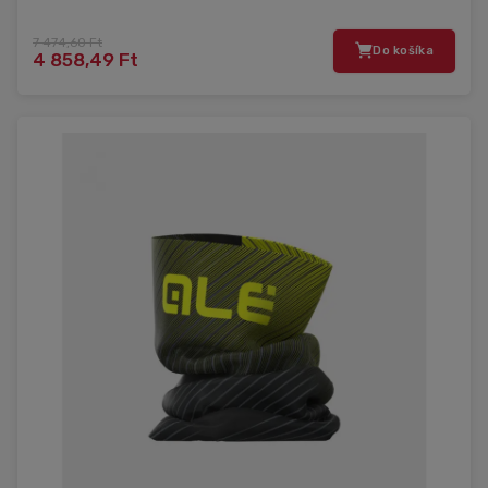
7 474,60 Ft
Do košíka
4 858,49 Ft