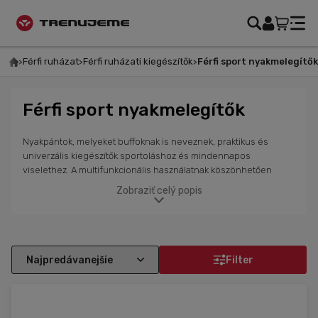
Férfi ruházat
Férfi ruházati kiegészítők
Férfi sport nyakmelegítők
Férfi sport nyakmelegítők
Nyakpántok, melyeket buffoknak is neveznek, praktikus és
univerzális kiegészítők sportoláshoz és mindennapos
viselethez. A multifunkcionális használatnak köszönhetően
viselheted őket sísisak alatt sapkaként, fejpántként, sálként,
Zobraziť celý popis
arcmelegítőként vagy fejpántként. Nyáron hatékonyan elvezetik
az izzadságot, hideg időben pedig védenek a hidegtől és a
széltől. Könnyű és lélegző anyagaik biztosítják a kényelmet
minden tevékenység során. Válassz a sok minőségi és stílusos
modell közül, melyek tökéletesítik az öltözékedet és feldobják
Filter
minden mozdulatod. Az Alé Cycling, Karpos és Sportful márkák
kedvelt termékei között válogathatsz.