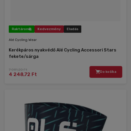
Raktáron
Kedvezmény
Eladás
Alé Cycling Wear
Kerékpáros nyakvédő Alé Cycling Accessori Stars
fekete/sárga
7 081,20 Ft
Do košíka
4 248,72 Ft