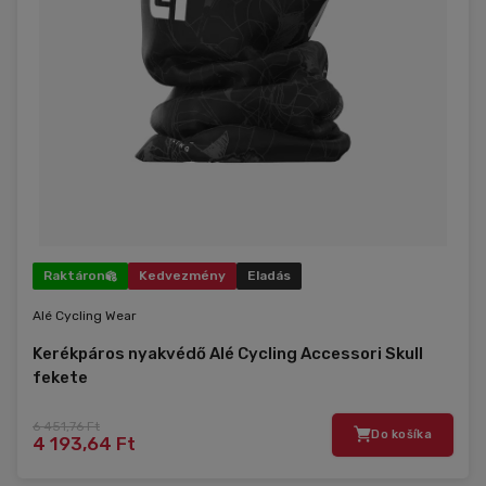
Raktáron
Kedvezmény
Eladás
Alé Cycling Wear
Kerékpáros nyakvédő Alé Cycling Accessori Skull
fekete
6 451,76 Ft
Do košíka
4 193,64 Ft