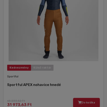
Kedvezmény
Külső raktár
Sportful
Sportful APEX nohavice hnedé
65 233,52 Ft
Do košíka
31 973,63 Ft