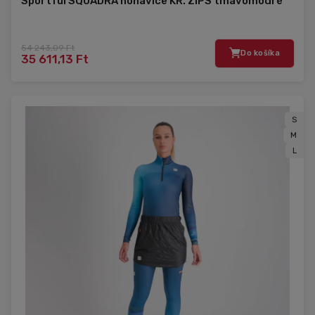
Sportful SQUADRA nohavice KR. ZIPS tmavomodré
54 243,09 Ft
Do košíka
35 611,13 Ft
S
M
L