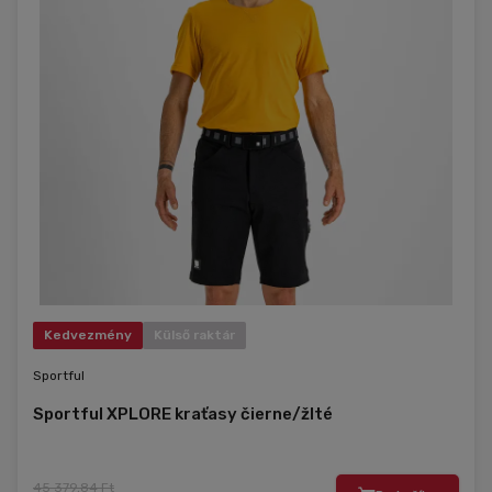
Kedvezmény
Külső raktár
Sportful
Sportful XPLORE kraťasy čierne/žlté
45 379,84 Ft