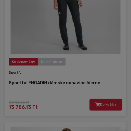
Kedvezmény
Külső raktár
Sportful
Sportful ENGADIN dámske nohavice čierne
36 162,06 Ft
Do košíka
13 786,13 Ft