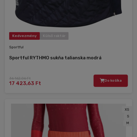
Kedvezmény
Külső raktár
Sportful
Sportful RYTHMO sukňa talianska modrá
36 162,06 Ft
Do košíka
17 423,63 Ft
XS
S
M