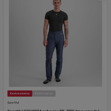
Kedvezmény
Külső raktár
Sportful