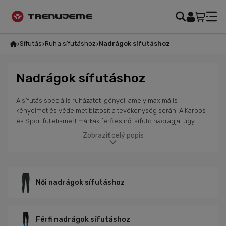
Sífutás
Ruha sífutáshoz
Nadrágok sífutáshoz
Nadrágok sífutáshoz
A sífutás speciális ruházatot igényel, amely maximális
kényelmet és védelmet biztosít a tevékenység során. A Karpos
és Sportful elismert márkák férfi és női sífutó nadrágjai úgy
vannak tervezve, hogy optimális teljesítményt nyújtsanak még a
Zobraziť celý popis
legkeményebb téli körülmények között is. A minőségi
anyagokból készült nadrágok ideális kombinációt biztosítanak a
hőszigetelés, légáteresztő képesség és rugalmasság terén.
Ezek a nadrágok ideálisak azoknak a férfiaknak és nőknek, akik
funkcionális és kényelmes sífutó ruházatot keresnek, amely
Női nadrágok sífutáshoz
biztosítja a megfelelő mozgásszabadságot. A hideg, nedvesség
és szél ellen védő nadrágokkal csak a teljesítményre
koncentrálhatsz. Javítsd sportteljesítményedet, és élvezd a
Férfi nadrágok sífutáshoz
sífutást bármilyen időjárásban.