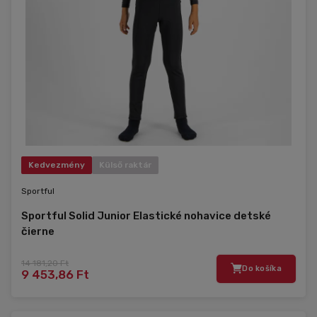
Kedvezmény
Külső raktár
Sportful
Sportful Solid Junior Elastické nohavice detské
čierne
14 181,20 Ft
Do košíka
9 453,86 Ft