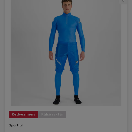
S
Kedvezmény
Külső raktár
Sportful