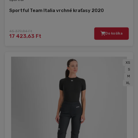
Sportful Team Italia vrchné kraťasy 2020
45 379,84 Ft
Do košíka
17 423,63 Ft
XS
S
M
XL