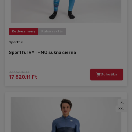
Kedvezmény
Külső raktár
Sportful
Sportful RYTHMO sukňa čierna
36 162,06 Ft
Do košíka
17 820,11 Ft
XL
XXL