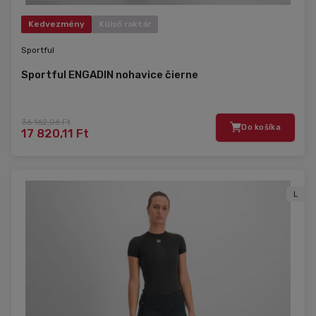
Kedvezmény
Külső raktár
Sportful
Sportful ENGADIN nohavice čierne
36 162,06 Ft
Do košíka
17 820,11 Ft
L