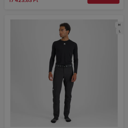
17 423,63 Ft
M
L