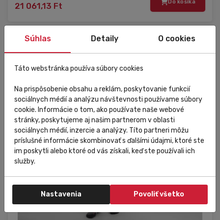
Do košíka
21 061,13 Ft
Súhlas
Detaily
O cookies
M
XL
Táto webstránka používa súbory cookies
3XL
Na prispôsobenie obsahu a reklám, poskytovanie funkcií
sociálnych médií a analýzu návštevnosti používame súbory
cookie. Informácie o tom, ako používate naše webové
stránky, poskytujeme aj našim partnerom v oblasti
sociálnych médií, inzercie a analýzy. Títo partneri môžu
príslušné informácie skombinovať s ďalšími údajmi, ktoré ste
im poskytli alebo ktoré od vás získali, keď ste používali ich
služby.
Nastavenia
Povoliť všetko