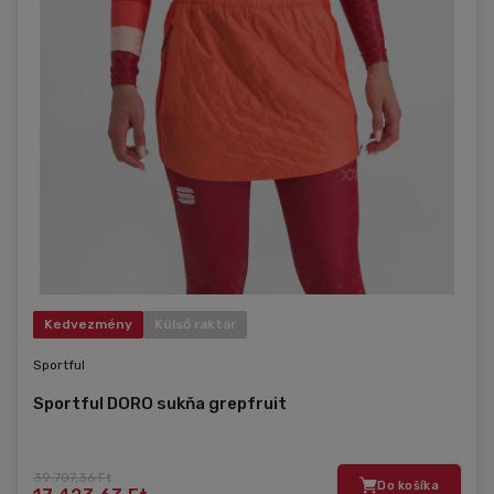
Kedvezmény
Külső raktár
Sportful
Sportful DORO sukňa grepfruit
39 707,36 Ft
Do košíka