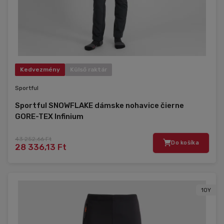
Kedvezmény
Külső raktár
Sportful
Sportful SNOWFLAKE dámske nohavice čierne
GORE-TEX Infinium
43 252,66 Ft
Do košíka
28 336,13 Ft
10Y