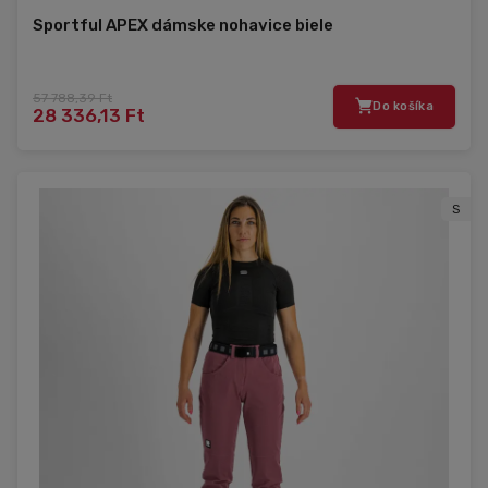
Sportful APEX dámske nohavice biele
57 788,39 Ft
Do košíka
28 336,13 Ft
S