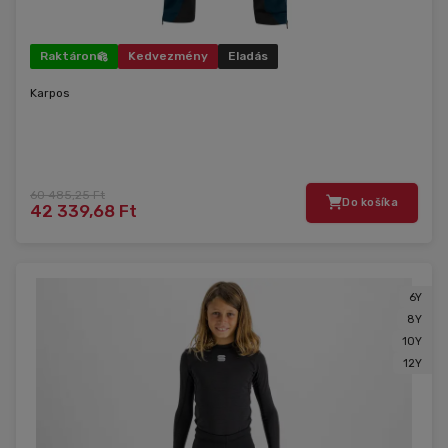
Raktáron
Kedvezmény
Eladás
Karpos
60 485,25 Ft
Do košíka
42 339,68 Ft
6Y
8Y
10Y
12Y