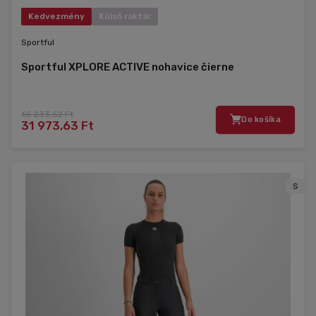
Kedvezmény
Külső raktár
Sportful
Sportful XPLORE ACTIVE nohavice čierne
65 233,52 Ft
Do košíka
31 973,63 Ft
S