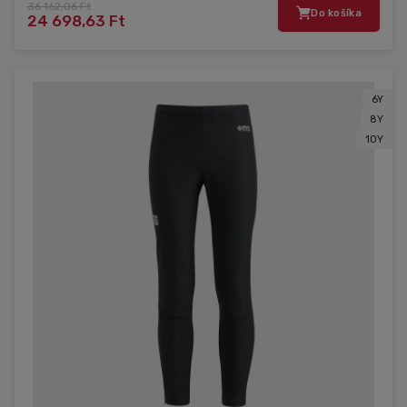
36 162,06 Ft
Do košíka
24 698,63 Ft
6Y
8Y
10Y