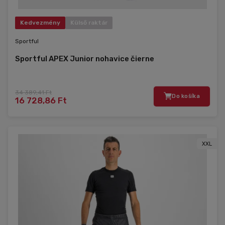
Kedvezmény
Külső raktár
Sportful
Sportful APEX Junior nohavice čierne
34 389,41 Ft
Do košíka
16 728,86 Ft
XXL