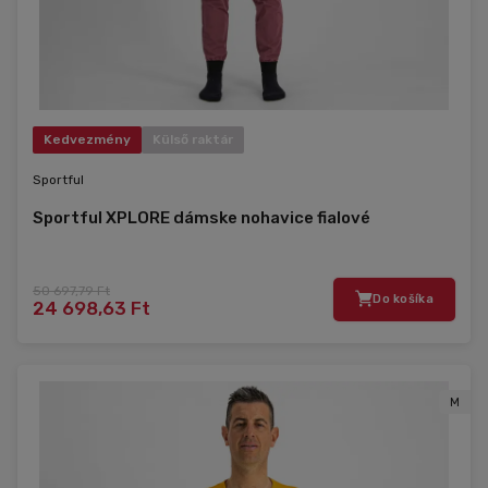
Kedvezmény
Külső raktár
Sportful
Sportful XPLORE dámske nohavice fialové
50 697,79 Ft
Do košíka
24 698,63 Ft
M