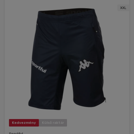
XXL
Kedvezmény
Külső raktár
Sportful