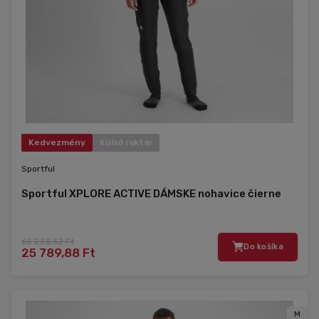
Kedvezmény
Külső raktár
Sportful
Sportful XPLORE ACTIVE DÁMSKE nohavice čierne
65 233,52 Ft
Do košíka
25 789,88 Ft
M