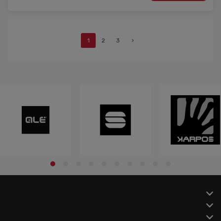
1
2
3
›