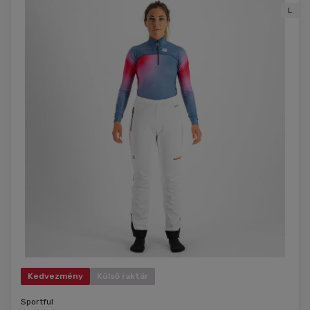
L
Kedvezmény
Külső raktár
Sportful