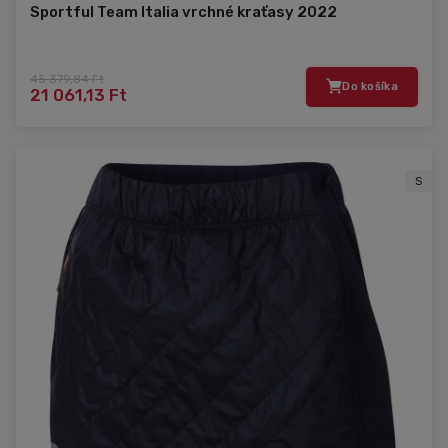
Sportful Team Italia vrchné kraťasy 2022
45 379,84 Ft
Do košíka
21 061,13 Ft
S