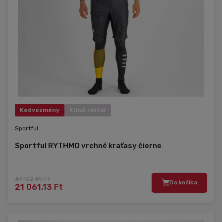
Kedvezmény
Külső raktár
Sportful
Sportful RYTHMO vrchné kraťasy čierne
47 152,49 Ft
Do košíka
21 061,13 Ft