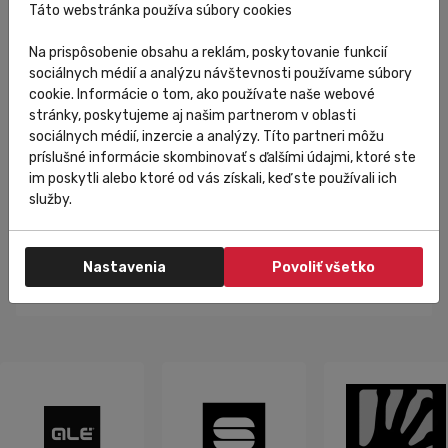
Táto webstránka používa súbory cookies
Na prispôsobenie obsahu a reklám, poskytovanie funkcií
Raktáron
sociálnych médií a analýzu návštevnosti používame súbory
cookie. Informácie o tom, ako používate naše webové
Rex
stránky, poskytujeme aj našim partnerom v oblasti
Rex thermo ľadvinka-bidón
sociálnych médií, inzercie a analýzy. Títo partneri môžu
príslušné informácie skombinovať s ďalšími údajmi, ktoré ste
im poskytli alebo ktoré od vás získali, keď ste používali ich
služby.
14 177,66 Ft
Do košíka
Nastavenia
Povoliť všetko