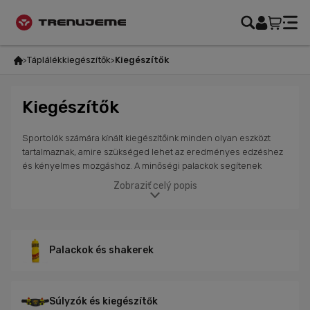
Táplálékkiegészítők
Kiegészítők
Kiegészítők
Sportolók számára kínált kiegészítőink minden olyan eszközt
tartalmaznak, amire szükséged lehet az eredményes edzéshez
és kényelmes mozgáshoz. A minőségi palackok segítenek
hidratált maradni egész nap, a shakerek gyorsan elkészítik
Zobraziť celý popis
kedvenc italaidat, a praktikus dobozok pedig elegendő helyet
biztosítanak a kulcsoknak, telefonnak vagy energiagéleknek.
Emellett más kiegészítőket is találsz a kínálatban, amelyek
megkönnyítik az edzést és lehetővé teszik, hogy a
teljesítményre koncentrálj. Ne feledd, hogy a megfelelő
Palackok és shakerek
kiegészítők javíthatják a kényelmedet sportolás közben, és
segíthetnek elérni jobb eredményeket. Válassz olyan
termékeket, amelyek leginkább megfelelnek az igényeidnek.
Súlyzók és kiegészítők