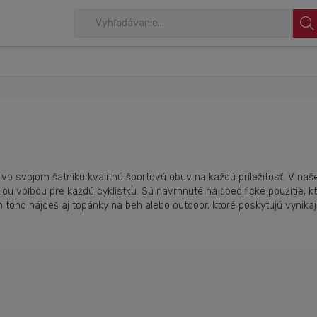
vo svojom šatníku kvalitnú športovú obuv na každú príležitosť. V naše
velou voľbou pre každú cyklistku. Sú navrhnuté na špecifické použitie
 toho nájdeš aj topánky na beh alebo outdoor, ktoré poskytujú vynikajú