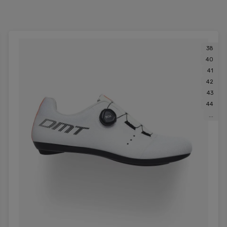
38
40
41
42
43
44
...