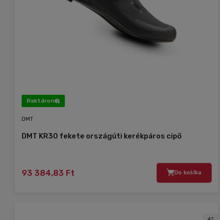
Raktáron
DMT
DMT KR30 fekete országúti kerékpáros cipő
93 384,83 Ft
Do košíka
41