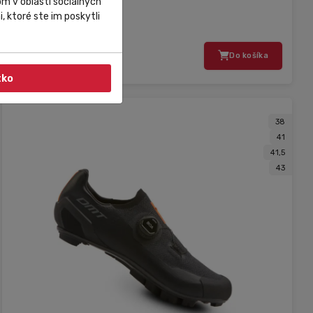
m v oblasti sociálnych
DMT KT1
, ktoré ste im poskytli
117 626,60 Ft
Do košíka
84 691,15 Ft
tko
38
41
41,5
43