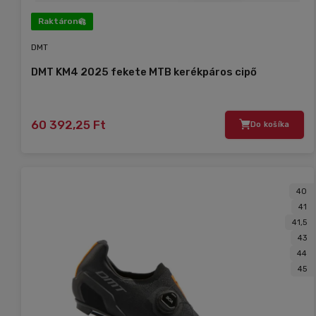
Raktáron
DMT
DMT KM4 2025 fekete MTB kerékpáros cipő
60 392,25 Ft
Do košíka
40
41
41,5
43
44
45