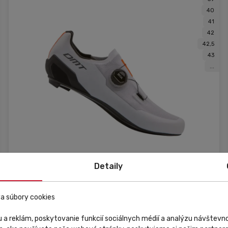
40
41
42
42,5
43
...
Detaily
Raktáron
a súbory cookies
DMT
 a reklám, poskytovanie funkcií sociálnych médií a analýzu návštev