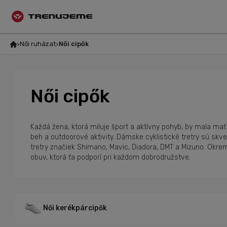
Női ruházat
Női cipők
Női cipők
Každá žena, ktorá miluje šport a aktívny pohyb, by mala mať 
beh a outdoorové aktivity. Dámske cyklistické tretry sú sk
tretry značiek Shimano, Mavic, Diadora, DMT a Mizuno. Okrem
obuv, ktorá ťa podporí pri každom dobrodružstve.
Női kerékpárcipők