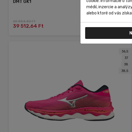
cookie. Informácie o to
DMT GK1
médií, inzercie a analýz
alebo ktoré od vás získal
65 854,40 Ft
Do košíka
39 512,64 Ft
N
36,5
37
38
38,5