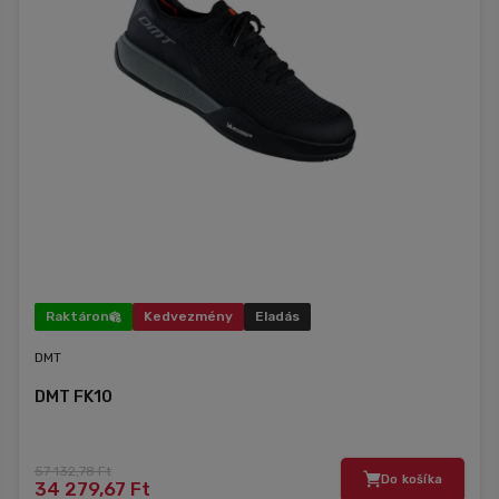
Raktáron
Kedvezmény
Eladás
DMT
DMT FK10
57 132,78 Ft
Do košíka
34 279,67 Ft