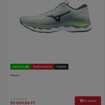
Raktáron
Kedvezmény
Eladás
Mizuno
66 758,74 Ft
Do košíka
50 069,06 Ft