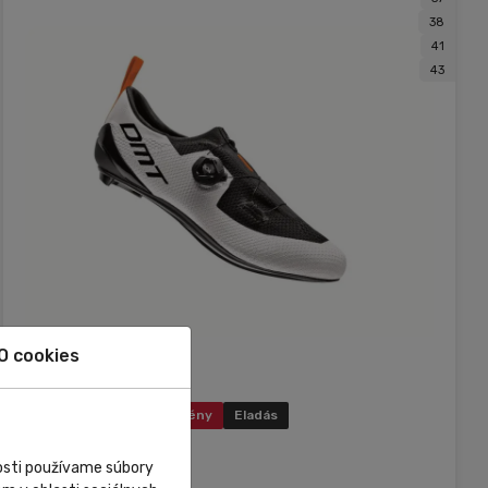
38
41
43
O cookies
Raktáron
Kedvezmény
Eladás
DMT
nosti používame súbory