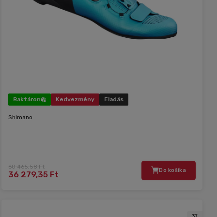
Raktáron
Kedvezmény
Eladás
Shimano
60 465,58 Ft
Do košíka
36 279,35 Ft
37