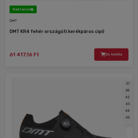
Raktáron
DMT
DMT KR4 fehér országúti kerékpáros cipő
61 417,16 Ft
Do košíka
37
38
42
43
44
45
...