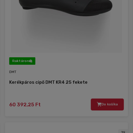
Raktáron
DMT
Kerékpáros cipő DMT KR4 25 fekete
60 392,25 Ft
Do košíka
39