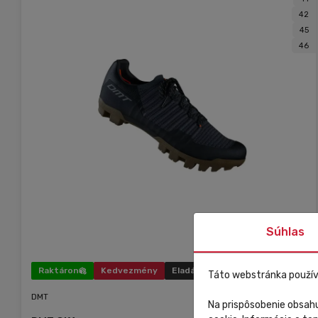
42
45
46
Súhlas
Raktáron
Kedvezmény
Eladás
Táto webstránka použív
DMT
Na prispôsobenie obsahu