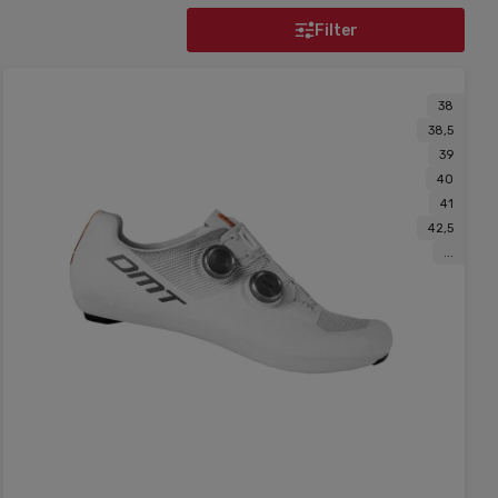
Filter
38
38,5
39
40
41
42,5
...