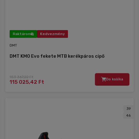
Raktáron
Kedvezmény
DMT
DMT KM0 Evo fekete MTB kerékpáros cipő
153 367,22 Ft
Do košíka
115 025,42 Ft
39
46