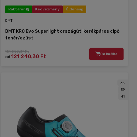
Raktáron
Kedvezmény
Újdonság
DMT
DMT KR0 Evo Superlight országúti kerékpáros cipő
fehér/ezüst
151 550,37 Ft
Do košíka
121 240,30 Ft
od
38
39
41