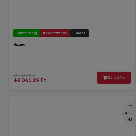
Raktáron
Kedvezmény
Eladás
Mizuno
66 758,74 Ft
Do košíka
48 066,29 Ft
42
42,5
43