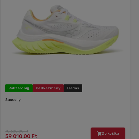
Raktáron
Kedvezmény
Eladás
Saucony
78 680,00 Ft
Do košíka
59 010,00 Ft