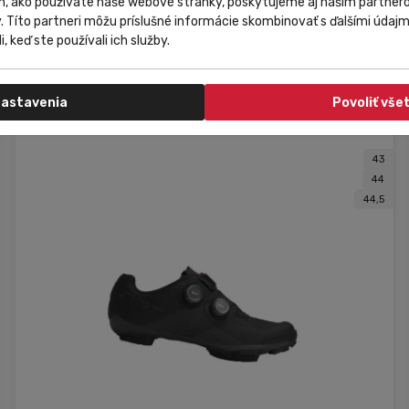
m, ako používate naše webové stránky, poskytujeme aj našim partnero
DMT KR30 fehér országúti kerékpáros cipő
y. Títo partneri môžu príslušné informácie skombinovať s ďalšími údajmi
i, keď ste používali ich služby.
93 131,37 Ft
Do košíka
astavenia
Povoliť vše
43
44
44,5