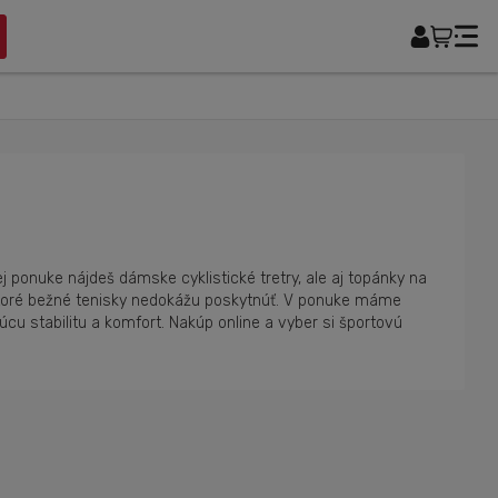
j ponuke nájdeš dámske cyklistické tretry, ale aj topánky na
, ktoré bežné tenisky nedokážu poskytnúť. V ponuke máme
cu stabilitu a komfort. Nakúp online a vyber si športovú