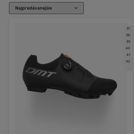
37
38
39
40
41
42
...