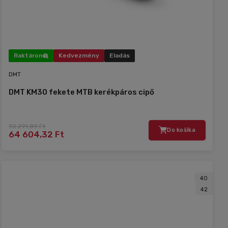
Raktáron
Kedvezmény
Eladás
DMT
DMT KM30 fekete MTB kerékpáros cipő
92 291,89 Ft
Do košíka
64 604,32 Ft
40
42