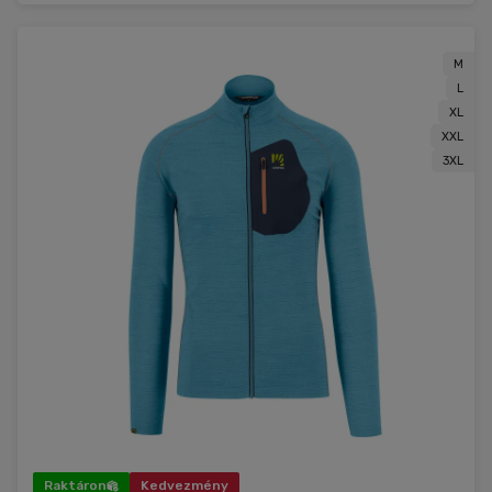
M
L
XL
XXL
3XL
Raktáron
Kedvezmény