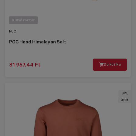
Külső raktár
POC
POC Hood Himalayan Salt
31 957,44 Ft
Do košíka
SML
XSM