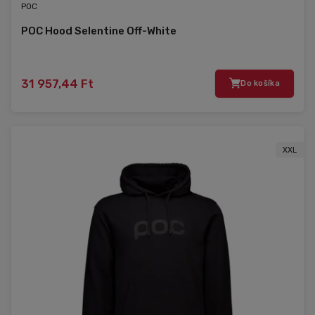
POC
POC Hood Selentine Off-White
31 957,44 Ft
Do košíka
XXL