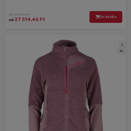
50 697,79 Ft
Do košíka
27 514,46 Ft
od
L
XL