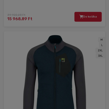
39 922,23 Ft
Do košíka
15 968,89 Ft
M
L
2XL
3XL