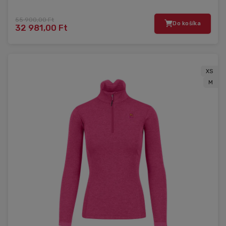
55 900,00 Ft
Do košíka
32 981,00 Ft
XS
M