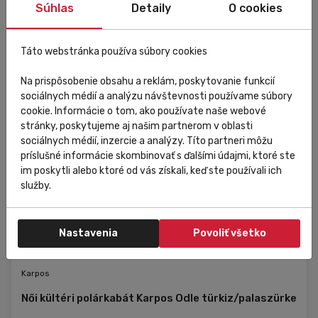
Súhlas
Detaily
O cookies
Táto webstránka používa súbory cookies
Na prispôsobenie obsahu a reklám, poskytovanie funkcií
sociálnych médií a analýzu návštevnosti používame súbory
cookie. Informácie o tom, ako používate naše webové
stránky, poskytujeme aj našim partnerom v oblasti
sociálnych médií, inzercie a analýzy. Títo partneri môžu
príslušné informácie skombinovať s ďalšími údajmi, ktoré ste
im poskytli alebo ktoré od vás získali, keď ste používali ich
služby.
Nastavenia
Povoliť všetko
Raktáron
Kedvezmény
Eladás
Karpos
Női kültéri polárkabát Karpos Odle türkiz/palaszürke