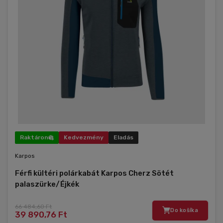
Raktáron
Kedvezmény
Eladás
Karpos
Férfi kültéri polárkabát Karpos Cherz Sötét
palaszürke/Éjkék
66 484,60 Ft
Do košíka
39 890,76 Ft