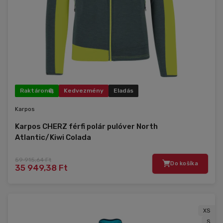
Raktáron
Kedvezmény
Eladás
Karpos
Karpos CHERZ férfi polár pulóver North
Atlantic/Kiwi Colada
59 915,64 Ft
Do košíka
35 949,38 Ft
XS
S