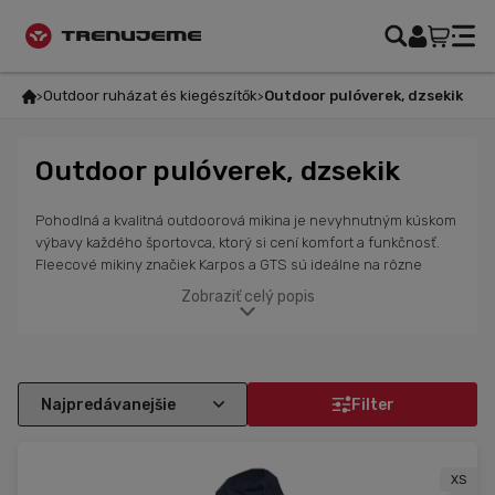
Outdoor ruházat és kiegészítők
Outdoor pulóverek, dzsekik
Outdoor pulóverek, dzsekik
Pohodlná a kvalitná outdoorová mikina je nevyhnutným kúskom
výbavy každého športovca, ktorý si cení komfort a funkčnosť.
Fleecové mikiny značiek Karpos a GTS sú ideálne na rôzne
outdoorové aktivity, od turistiky až po bežné nosenie. Fleecový
Zobraziť celý popis
materiál je vynikajúci pri udržiavaní tepla, zároveň je ľahký a
rýchlo schne, čo je skvelé pri náročných podmienkach. Mikiny
sú odolné voči vlhkosti a poskytujú optimálny tepelný komfort aj
pri chladnejších dňoch. Môžu byť použité ako prvá vrstva v
chladnom počasí alebo ako druhá vrstva pod zimné bundy.
Filter
Naša ponuka obsahuje rôzne farby, veľkosti a hrúbky
fleecových mikín, ktoré sú ideálne pre turistiku, tréningy alebo
bežné nosenie.
XS