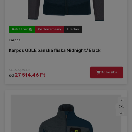
Raktáron
Kedvezmény
Eladás
Karpos
Karpos ODLE pánská flíska Midnight/Black
50 697,79 Ft
Do košíka
27 514,46 Ft
od
XL
2XL
3XL