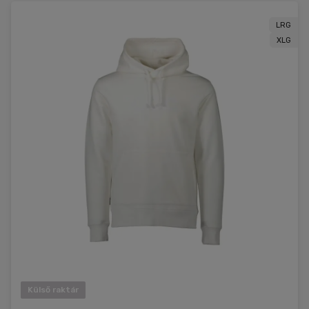
LRG
XLG
Külső raktár