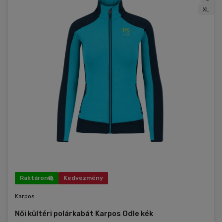
XL
Raktáron
Kedvezmény
Karpos
Női kültéri polárkabát Karpos Odle kék