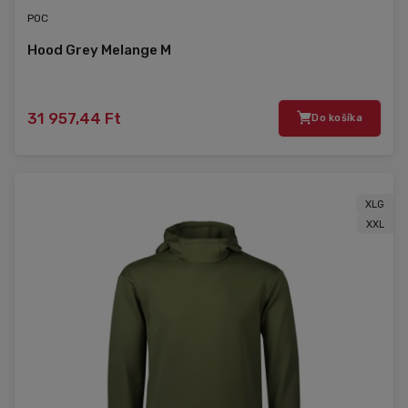
POC
Hood Grey Melange M
31 957,44 Ft
Do košíka
XLG
XXL