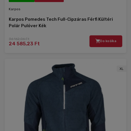
Karpos
Karpos Pomedes Tech Full-Cipzáras Férfi Kültéri
Polár Pulóver Kék
36 162,06 Ft
Do košíka
24 585,23 Ft
XL