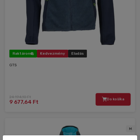
Raktáron
Kedvezmény
Eladás
GTS
24 194,10 Ft
Do košíka
9 677,64 Ft
M