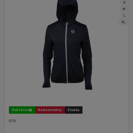
S
M
L
XL
Raktáron
Kedvezmény
Eladás
GTS