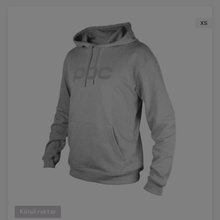
XS
Külső raktár