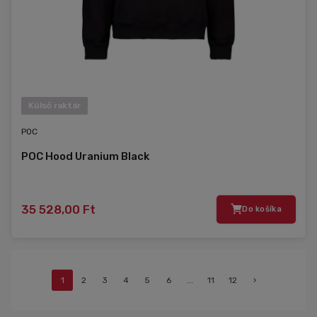
Külső raktár
POC
POC Hood Uranium Black
35 528,00 Ft
Do košíka
1
2
3
4
5
6
...
11
12
›