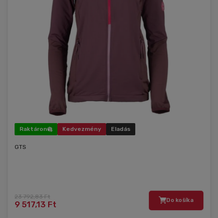
Raktáron
Kedvezmény
Eladás
GTS
23 792,83 Ft
Do košíka
9 517,13 Ft