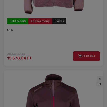
Raktáron
Kedvezmény
Eladás
GTS
38 946,60 Ft
Do košíka
15 578,64 Ft
S
M