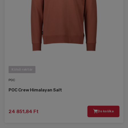
Külső raktár
POC
POC Crew Himalayan Salt
24 851,84 Ft
Do košíka