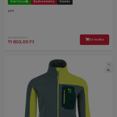
Raktáron
Kedvezmény
Eladás
2117
23 604,00 Ft
Do košíka
11 802,00 Ft
L
XL