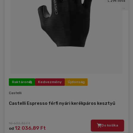
L 294 ílová
...
Raktáron
Kedvezmény
Újdonság
Castelli
Castelli Espresso férfi nyári kerékpáros kesztyű
15 632,32 Ft
Do košíka
12 036,89 Ft
od