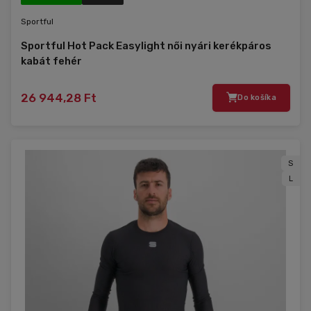
Sportful
Sportful Hot Pack Easylight női nyári kerékpáros
kabát fehér
26 944,28 Ft
Do košíka
S
L