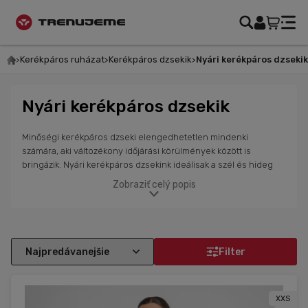
Kerékpáros ruházat
Kerékpáros dzsekik
Nyári kerékpáros dzsekik
Nyári kerékpáros dzsekik
Minőségi kerékpáros dzseki elengedhetetlen mindenki
számára, aki változékony időjárási körülmények között is
bringázik. Nyári kerékpáros dzsekink ideálisak a szél és hideg
elleni védelemre a hűvösebb nyári napokon. Lélegző
Zobraziť celý popis
anyagokból készülnek, amelyek biztosítják a kényelmet az
időjárás változásakor is. Ezek a dzsekik könnyűek, strapabírók és
könnyen összehajthatók és tárolhatók, így mindig magaddal
viheted őket. Optimális testhőmérsékletet és védelmet
nyújtanak a rossz körülmények ellen. Válassz a Sportful, Alé
Filter
Cycling és POC márkáktól kerékpáros dzsekit.
XXS