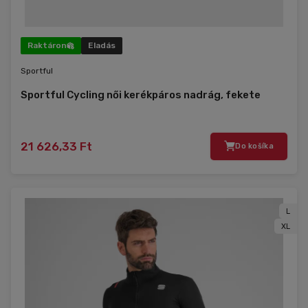
Raktáron
Eladás
Sportful
Sportful Cycling női kerékpáros nadrág, fekete
21 626,33 Ft
Do košíka
L
XL