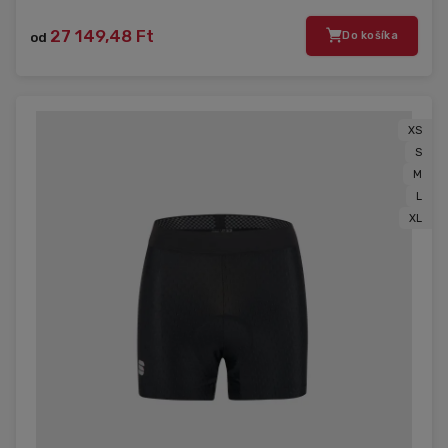
27 149,48 Ft
od
Do košíka
XS
S
M
L
XL