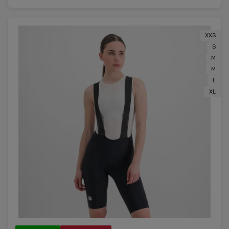
XXS
S
M
M
L
XL