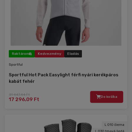
Raktáron
Kedvezmény
Eladás
Sportful
Sportful Hot Pack Easylight férfi nyári kerékpáros
kabát fehér
31 447,44 Ft
Do košíka
17 296,09 Ft
L 010 čierna
L 030 tmavá šedá