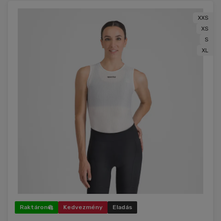
XXS
XS
S
XL
Raktáron
Kedvezmény
Eladás