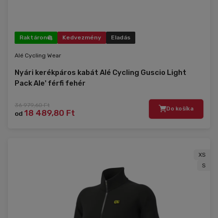
Raktáron
Kedvezmény
Eladás
Alé Cycling Wear
Nyári kerékpáros kabát Alé Cycling Guscio Light
Pack Ale' férfi fehér
36 979,60 Ft
Do košíka
18 489,80 Ft
od
XS
S