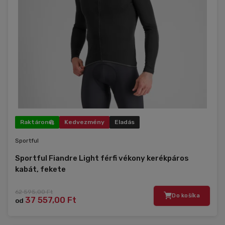
Raktáron
Kedvezmény
Eladás
Sportful
Sportful Fiandre Light férfi vékony kerékpáros
kabát, fekete
62 595,00 Ft
Do košíka
37 557,00 Ft
od