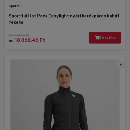
Sportful
Sportful Hot Pack Easylight nyári kerékpáros kabát
fekete
31 447,44 Ft
Do košíka
18 868,46 Ft
od
M