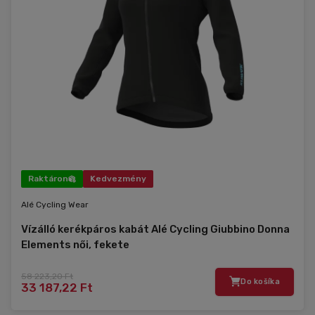
Raktáron
Kedvezmény
Alé Cycling Wear
Vízálló kerékpáros kabát Alé Cycling Giubbino Donna
Elements női, fekete
58 223,20 Ft
Do košíka
33 187,22 Ft