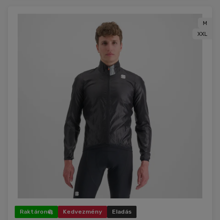
M
XXL
Raktáron
Kedvezmény
Eladás