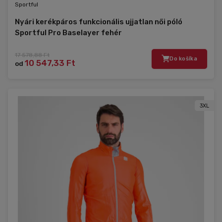
Sportful
Nyári kerékpáros funkcionális ujjatlan női póló
Sportful Pro Baselayer fehér
17 578,88 Ft
Do košíka
10 547,33 Ft
od
3XL