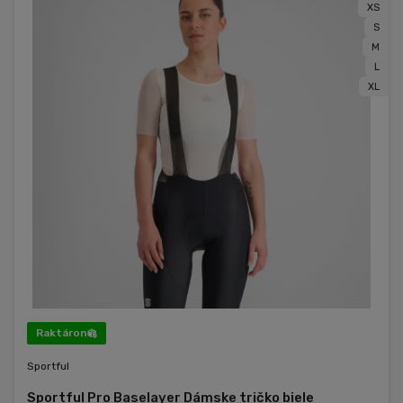
XS
S
M
L
XL
Raktáron
Sportful
Sportful Pro Baselayer Dámske tričko biele