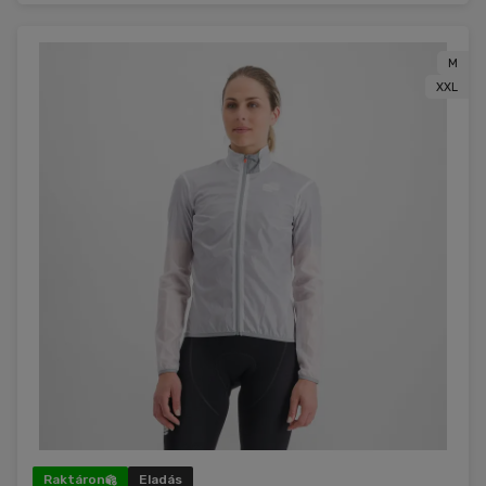
M
XXL
Raktáron
Eladás