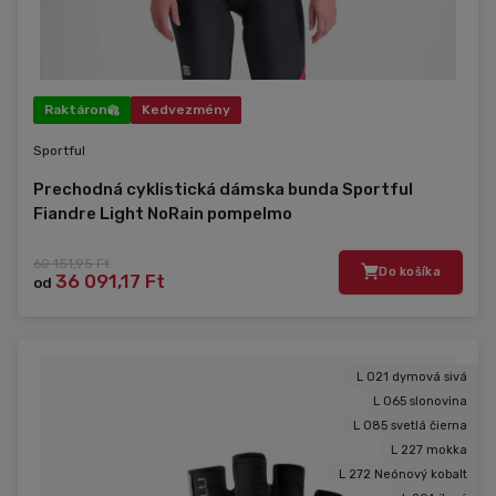
Raktáron
Kedvezmény
Sportful
Prechodná cyklistická dámska bunda Sportful
Fiandre Light NoRain pompelmo
60 151,95 Ft
Do košíka
36 091,17 Ft
od
L 021 dymová sivá
L 065 slonovina
L 085 svetlá čierna
L 227 mokka
L 272 Neónový kobalt