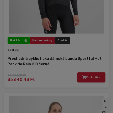
Raktáron
Kedvezmény
Eladás
Sportful
Přechodná cyklistická dámská bunda Sportful Hot
Pack No Rain 2.0 černá
59 400,72 Ft
Do košíka
35 640,43 Ft
M
L
XXL