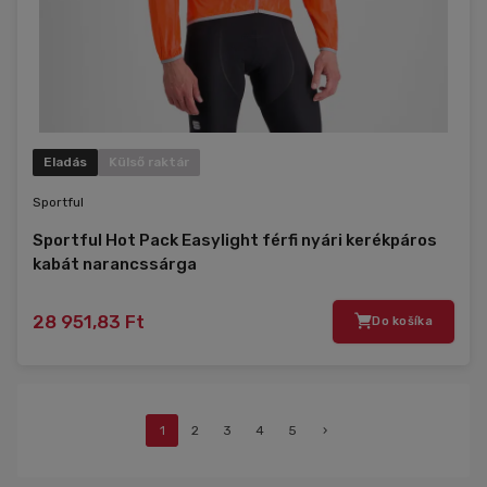
Eladás
Külső raktár
Sportful
Sportful Hot Pack Easylight férfi nyári kerékpáros
kabát narancssárga
28 951,83 Ft
Do košíka
1
2
3
4
5
›