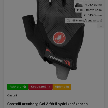
M 010 čierna
M 030 tmavá šedá
XL 010 čierna
XL 165 čierna/slonová kosť
...
Raktáron
Kedvezmény
Újdonság
Castelli
Castelli Arenberg Gel 2 férfi nyári kerékpáros