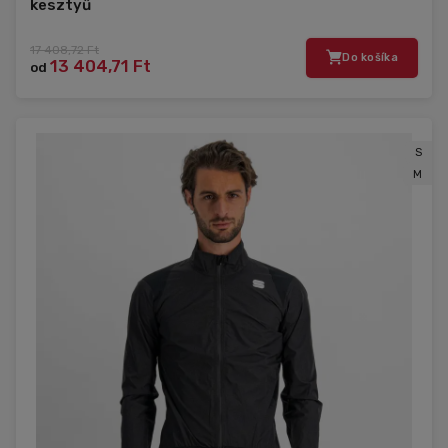
kesztyű
17 408,72 Ft
Do košíka
13 404,71 Ft
od
S
M