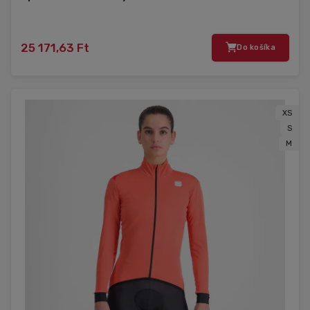
25 171,63 Ft
Do košíka
XS
S
M