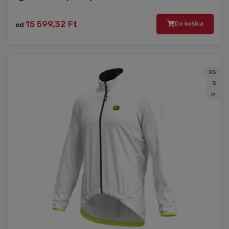
15 599,32 Ft
od
Do košíka
XS
S
M