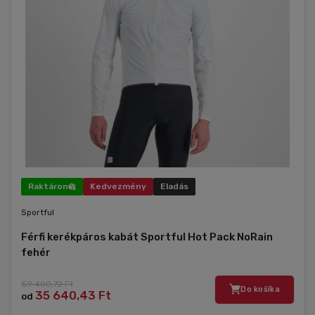
Raktáron
Kedvezmény
Eladás
Sportful
Férfi kerékpáros kabát Sportful Hot Pack NoRain
fehér
59 400,72 Ft
Do košíka
35 640,43 Ft
od