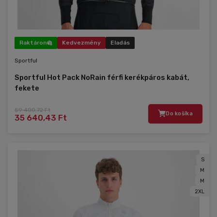
Raktáron
Kedvezmény
Eladás
Sportful
Sportful Hot Pack NoRain férfi kerékpáros kabát,
fekete
59 400,72 Ft
Do košíka
35 640,43 Ft
S
M
M
2XL