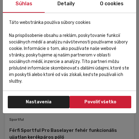
Súhlas
Detaily
O cookies
S
M
L
Táto webstránka používa súbory cookies
XL
...
Na prispôsobenie obsahu a reklám, poskytovanie funkcií
sociálnych médií a analýzu návštevnosti používame súbory
cookie. Informácie o tom, ako používate naše webové
stránky, poskytujeme aj našim partnerom v oblasti
sociálnych médií, inzercie a analýzy. Títo partneri môžu
príslušné informácie skombinovať s ďalšími údajmi, ktoré ste
im poskytli alebo ktoré od vás získali, keď ste používali ich
služby.
Nastavenia
Povoliť všetko
Raktáron
Sportful
Férfi Sportful Pro Baselayer fehér funkcionális
ujjatlan kerékpáros póló