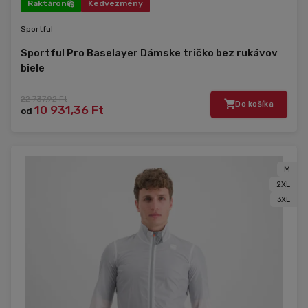
Raktáron
Kedvezmény
Sportful
Sportful Pro Baselayer Dámske tričko bez rukávov
biele
22 737,92 Ft
Do košíka
10 931,36 Ft
od
M
2XL
3XL