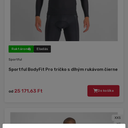
Raktáron
Eladás
Sportful
Sportful BodyFit Pro tričko s dlhým rukávom čierne
25 171,63 Ft
od
Do košíka
XXS
XS