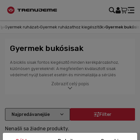
Gyermek ruházat
Gyermek ruházathoz kiegészítők
Gyermek bukósis
Gyermek bukósisak
A biciklis sisak fontos kiegészítő minden kerékpározáshoz,
különösen gyerekeknél. A megfelelően kiválasztott sisak
védelmet nyújt baleset esetén és minimalizálja a sérülés
kockázatát. Webáruházunkban modern dizájnokkal rendelkező
Zobraziť celý popis
gyerek és junior sisakokat találsz, vidám színekkel és
illusztrációkkal, melyeket a gyerekek örömmel fognak viselni. Az
Uvex német gyártótól származó sisakok a legújabb biztonsági
technológiákat és elemeket hozzák a kényelmesebb és
biztonságosabb kerékpározásért. Segítenek csillapítani az út
Filter
egyenetlenségeiből adódó rázkódásokat és maximális
kényelmet biztosítanak. Tekintsd meg kínálatunkat gyerek
Nenašli sa žiadne produkty.
kerékpáros mezekből, nadrágokból, dzsekikből és kiegészítőkből
csúcsminőségben.