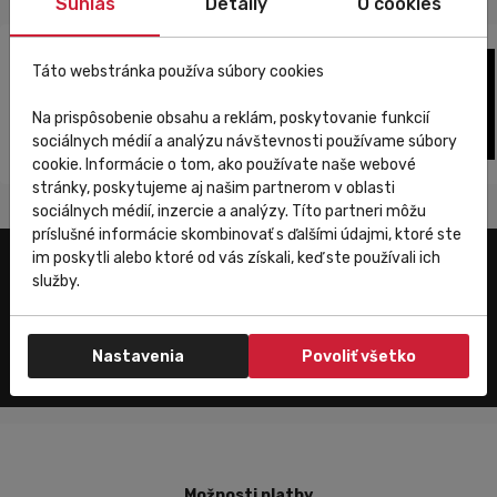
Súhlas
Detaily
O cookies
Táto webstránka používa súbory cookies
Na prispôsobenie obsahu a reklám, poskytovanie funkcií
sociálnych médií a analýzu návštevnosti používame súbory
cookie. Informácie o tom, ako používate naše webové
stránky, poskytujeme aj našim partnerom v oblasti
sociálnych médií, inzercie a analýzy. Títo partneri môžu
príslušné informácie skombinovať s ďalšími údajmi, ktoré ste
im poskytli alebo ktoré od vás získali, keď ste používali ich
služby.
Zákaznícky servis
Nastavenia
Povoliť všetko
Možnosti platby