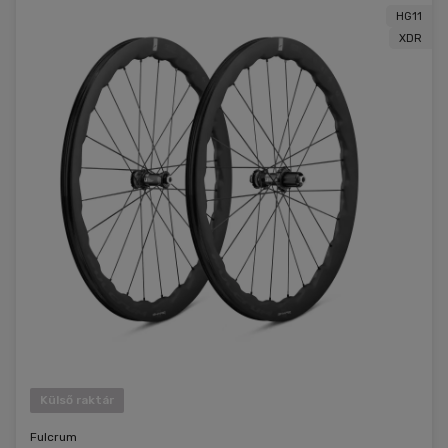
kerékpáros ruházatot és kiegészítőket egy helyen. Ha
HG11
segítségre van szükséged a megfelelő kiválasztásában, lépj
XDR
kapcsolatba velünk, és szívesen segítünk.
Külső raktár
Fulcrum