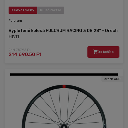
Kedvezmény
Külső raktár
Fulcrum
Vypletené kolesá FULCRUM RACING 3 DB 28“ - Orech
HG11
244 787,92 Ft
Do košíka
214 690,50 Ft
orech XDR