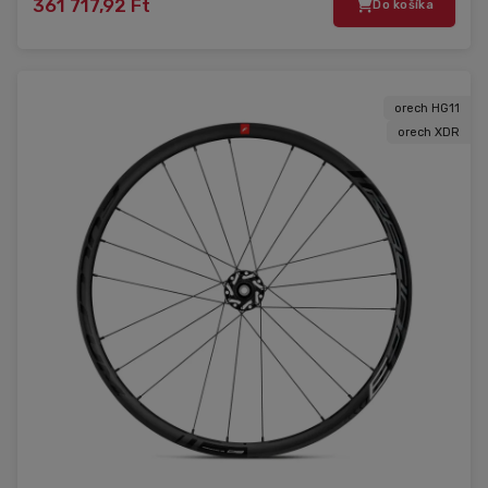
361 717,92 Ft
Do košíka
orech HG11
orech XDR