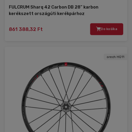
FULCRUM Sharq 42 Carbon DB 28” karbon
kerékszett országúti kerékpárhoz
861 388,32 Ft
Do košíka
orech HG11