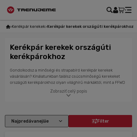
Kerékpár kerekek
Kerékpár kerekek országúti kerékpárokhoz
Kerékpár kerekek országúti
kerékpárokhoz
Gondolkodsz a minőségi és strapabíró kerékpár kerekek
vásárlásán? Kínálatunkban találsz csúcsminőségű kerekeket
országúti kerékpárokhoz olyan világhírű márkáktól, mint a FFWD
- Fast Forward, Zipp vagy Mavic a legjobb vezetési
Zobraziť celý popis
tulajdonságok és a legnagyobb sebesség érdekében.
Webshopunkban különböző színek, méretek és dizájnok közül
választhatsz. Válassz könnyű és gyors gumis vagy galuskás
kerekeket országúti kerékpárokhoz a kis tömeg és a kiváló
reaktivitás érdekében. Választhatsz szén vagy alumínium
Filter
kerékpár kerekeket országúti kerékpárokhoz. Nálunk megtalálod
az összes szükséges alkatrészt és széles választékban kínálunk