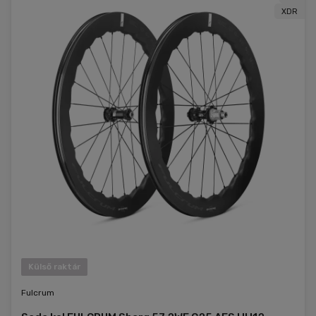
XDR
Külső raktár
Fulcrum