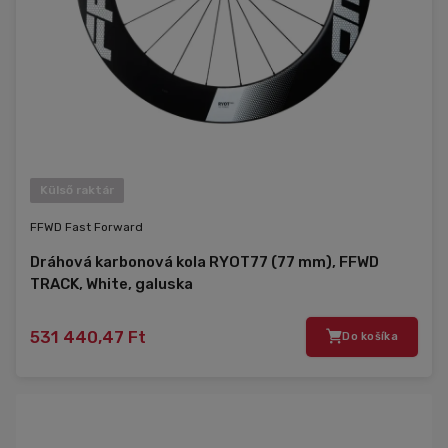
Külső raktár
FFWD Fast Forward
Dráhová karbonová kola RYOT77 (77 mm), FFWD
TRACK, White, galuska
531 440,47 Ft
Do košíka