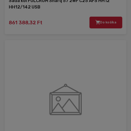
Sada kol FULCRUM Sharq 57 2WF C25 AFS HH12
HH12/142 USB
861 388,32 Ft
Do košíka