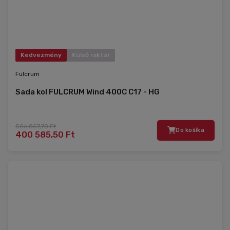
Kedvezmény
Külső raktár
Fulcrum
Sada kol FULCRUM Wind 400C C17 - HG
506 857,70 Ft
Do košíka
400 585,50 Ft