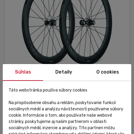
Súhlas
Detaily
O cookies
Külső raktár
Táto webstránka používa súbory cookies
Fulcrum
Na prispôsobenie obsahu a reklám, poskytovanie funkcií
sociálnych médií a analýzu návštevnosti používame súbory
Sada kolies FULCRUM Speed 57 DB 28"
cookie. Informácie o tom, ako používate naše webové
stránky, poskytujeme aj našim partnerom v oblasti
sociálnych médií, inzercie a analýzy. Títo partneri môžu
799 886,25 Ft
Do košíka