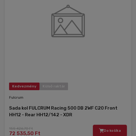
Kedvezmény
Külső raktár
Fulcrum
Sada kol FULCRUM Racing 500 DB 2WF C20 Front
HH12 - Rear HH12/142 - XDR
155 426,70 Ft
Do košíka
72 535,50 Ft