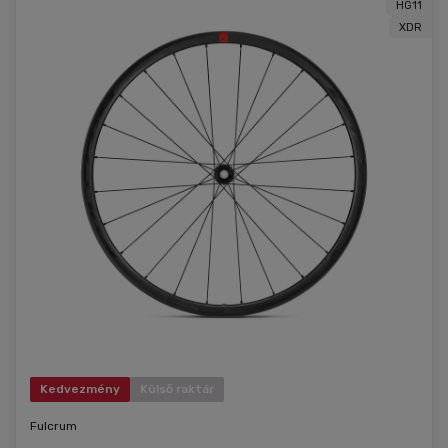
HG11
XDR
Kedvezmény
Külső raktár
Fulcrum