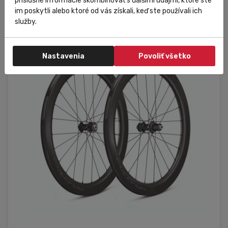
príslušné informácie skombinovať s ďalšími údajmi, ktoré ste
im poskytli alebo ktoré od vás získali, keď ste používali ich
služby.
XDR
Nastavenia
Povoliť všetko