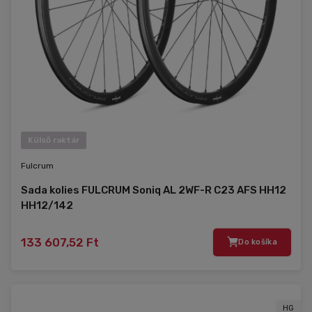
Külső raktár
Fulcrum
Sada kolies FULCRUM Soniq AL 2WF-R C23 AFS HH12
HH12/142
133 607,52 Ft
Do košíka
HG