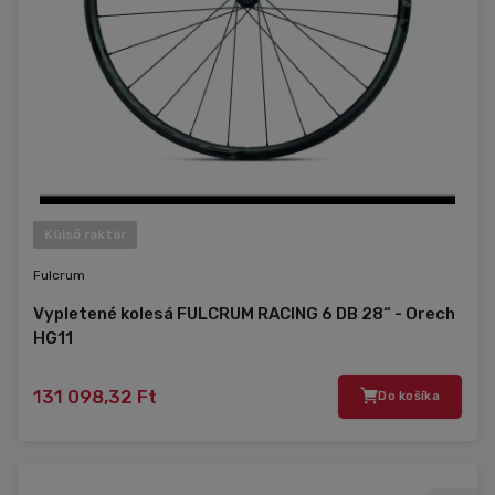
Külső raktár
Fulcrum
Vypletené kolesá FULCRUM RACING 6 DB 28“ - Orech
HG11
131 098,32 Ft
Do košíka