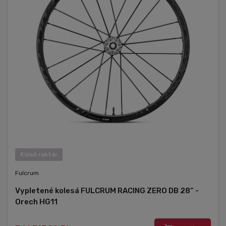
Külső raktár
Fulcrum
Vypletené kolesá FULCRUM RACING ZERO DB 28“ -
Orech HG11