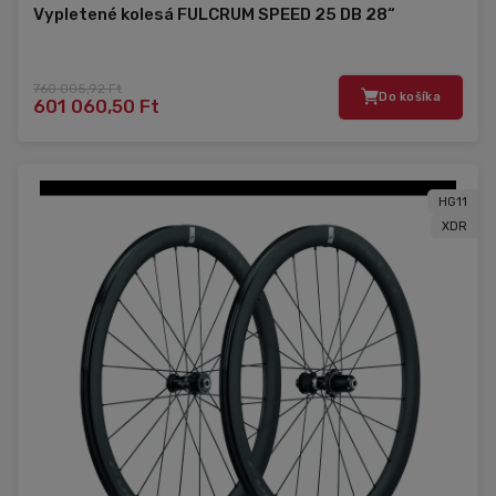
Vypletené kolesá FULCRUM SPEED 25 DB 28“
760 005,92 Ft
Do košíka
601 060,50 Ft
HG11
XDR