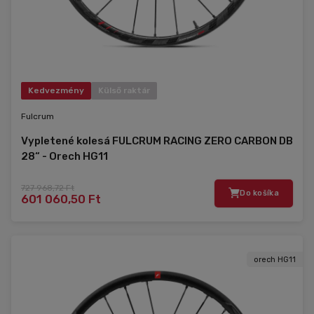
Kedvezmény
Külső raktár
Fulcrum
Vypletené kolesá FULCRUM RACING ZERO CARBON DB
28“ - Orech HG11
727 968,72 Ft
Do košíka
601 060,50 Ft
orech HG11