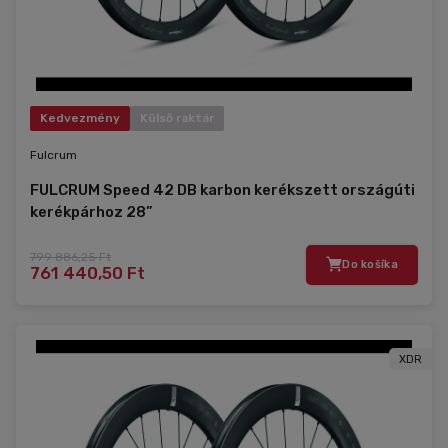
Kedvezmény
Külső raktár
Fulcrum
FULCRUM Speed 42 DB karbon kerékszett országúti
kerékpárhoz 28”
799 886,25 Ft
Do košíka
761 440,50 Ft
XDR