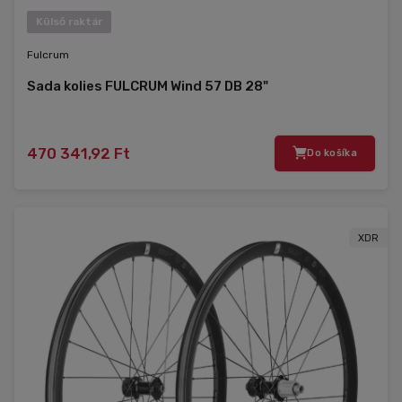
Külső raktár
Fulcrum
Sada kolies FULCRUM Wind 57 DB 28"
470 341,92 Ft
Do košíka
XDR