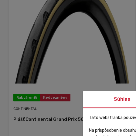
Raktáron
Kedvezmény
Súhlas
CONTINENTAL
Táto webstránka použív
Plášť Continental Grand Prix 5000 TdF kevlar
Na prispôsobenie obsahu