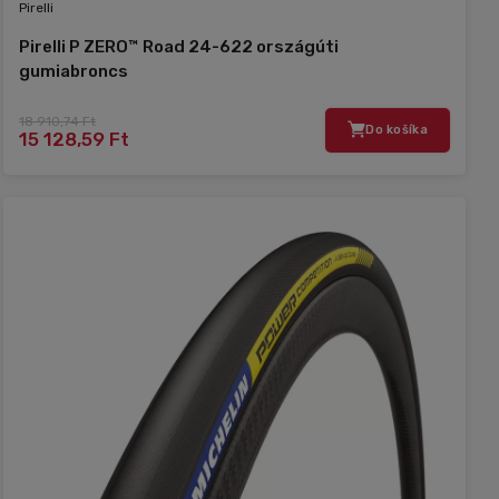
Pirelli
Pirelli P ZERO™ Road 24-622 országúti
gumiabroncs
18 910,74 Ft
Do košíka
15 128,59 Ft