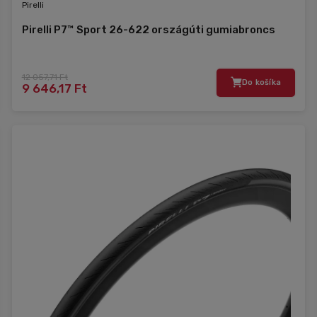
Pirelli
Pirelli P7™ Sport 26-622 országúti gumiabroncs
12 057,71 Ft
Do košíka
9 646,17 Ft