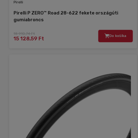
Pirelli
Pirelli P ZERO™ Road 28-622 fekete országúti
gumiabroncs
18 910,74 Ft
Do košíka
15 128,59 Ft