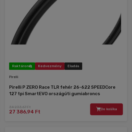
Raktáron
Kedvezmény
Eladás
Pirelli
Pirelli P ZERO Race TLR fehér 26-622 SPEEDCore
127 tpi SmartEVO országúti gumiabroncs
34 233,67 Ft
Do košíka
27 386,94 Ft