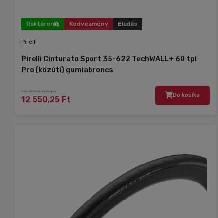
Raktáron
Kedvezmény
Eladás
Pirelli
Pirelli Cinturato Sport 35-622 TechWALL+ 60 tpi
Pro (közúti) gumiabroncs
16 090,06 Ft
Do košíka
12 550,25 Ft