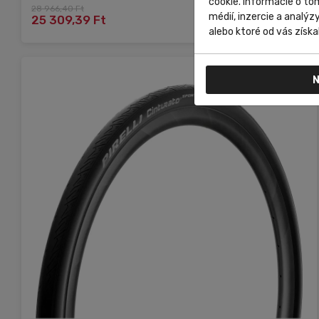
cookie. Informácie o to
28 966,40 Ft
Do košíka
médií, inzercie a analýz
25 309,39 Ft
alebo ktoré od vás získal
N