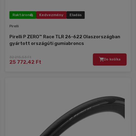
Raktáron
Kedvezmény
Eladás
Pirelli
Pirelli P ZERO™ Race TLR 26-622 Olaszországban
gyártott országúti gumiabroncs
32 215,53 Ft
Do košíka
25 772,42 Ft