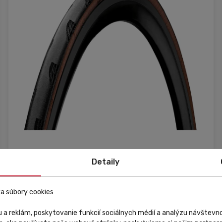
Raktáron
Kedvezmény
Detaily
CONTINENTAL
a súbory cookies
Plášť Continental Grand Prix 5000 S TR transparent
 a reklám, poskytovanie funkcií sociálnych médií a analýzu návštev