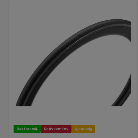
Raktáron
Kedvezmény
Újdonság