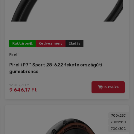
Raktáron
Kedvezmény
Eladás
Pirelli
Pirelli P7™ Sport 28-622 fekete országúti
gumiabroncs
12 057,71 Ft
Do košíka
9 646,17 Ft
700x25C
700x28C
700x30C