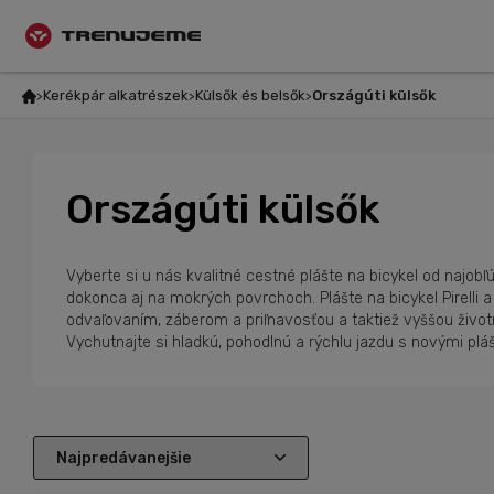
Kerékpár alkatrészek
Külsők és belsők
Országúti külsők
Országúti külsők
Vyberte si u nás kvalitné cestné plášte na bicykel od najobľ
dokonca aj na mokrých povrchoch. Plášte na bicykel Pirelli 
odvaľovaním, záberom a priľnavosťou a taktiež vyššou životn
Vychutnajte si hladkú, pohodlnú a rýchlu jazdu s novými plá