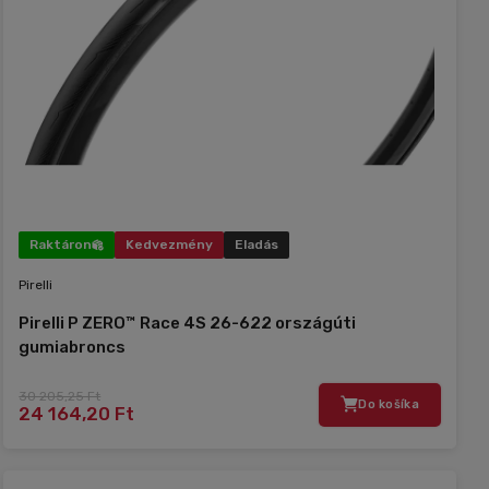
Raktáron
Kedvezmény
Eladás
Pirelli
Pirelli P ZERO™ Race 4S 26-622 országúti
gumiabroncs
30 205,25 Ft
Do košíka
24 164,20 Ft