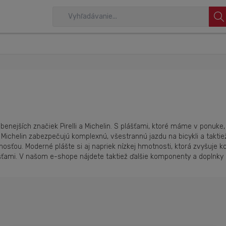
úbenejších značiek Pirelli a Michelin. S plášťami, ktoré máme v ponuke
a Michelin zabezpečujú komplexnú, všestrannú jazdu na bicykli a takt
osťou. Moderné plášte si aj napriek nízkej hmotnosti, ktorá zvyšuje k
šťami. V našom e-shope nájdete taktiež ďalšie komponenty a doplnky n