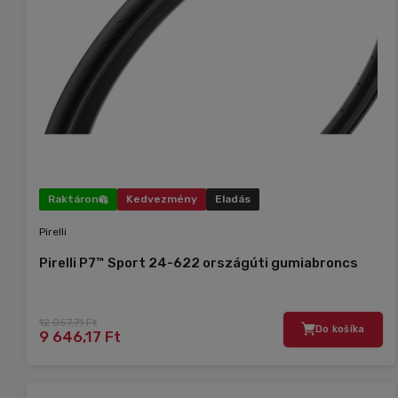
Raktáron
Kedvezmény
Eladás
Pirelli
Pirelli P7™ Sport 24-622 országúti gumiabroncs
12 057,71 Ft
Do košíka
9 646,17 Ft