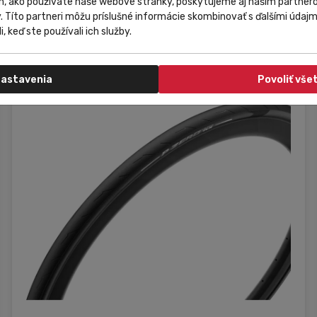
m, ako používate naše webové stránky, poskytujeme aj našim partnero
34 035,52 Ft
Do košíka
y. Títo partneri môžu príslušné informácie skombinovať s ďalšími údajmi
31 464,75 Ft
i, keď ste používali ich služby.
astavenia
Povoliť vše