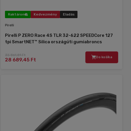
Raktáron
Kedvezmény
Eladás
Pirelli
Pirelli P ZERO Race 4S TLR 32-622 SPEEDCore 127
tpi SmartNET™ Silica országúti gumiabroncs
35 861,81 Ft
Do košíka
28 689,45 Ft