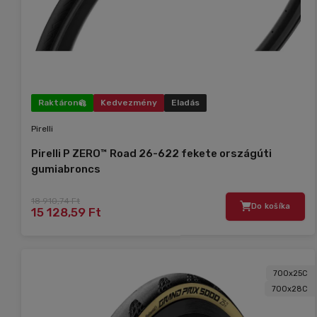
Raktáron
Kedvezmény
Eladás
Pirelli
Pirelli P ZERO™ Road 26-622 fekete országúti
gumiabroncs
18 910,74 Ft
Do košíka
15 128,59 Ft
700x25C
700x28C