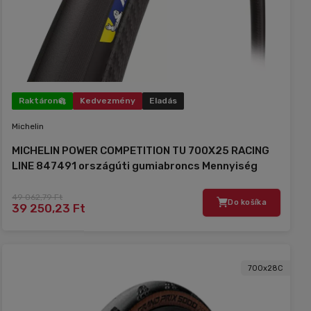
Raktáron
Kedvezmény
Eladás
Michelin
MICHELIN POWER COMPETITION TU 700X25 RACING
LINE 847491 országúti gumiabroncs Mennyiség
Egység
49 062,79 Ft
Do košíka
39 250,23 Ft
700x28C