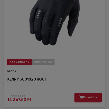
Kedvezmény
Külső raktár
KENNY
KENNY 3001020 ROOT
14 006,85 Ft
Do košíka
12 367,50 Ft