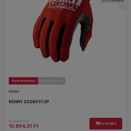
12 01 červená
...
Kedvezmény
Külső raktár
KENNY
KENNY 2508011 UP
14 150,37 Ft
Do košíka
10 894,31 Ft