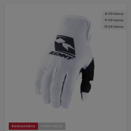
8 09 čierna
11 09 čierna
13 09 čierna
Kedvezmény
Külső raktár