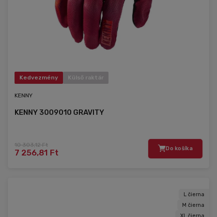
Kedvezmény
Külső raktár
KENNY
KENNY 3009010 GRAVITY
10 303,12 Ft
Do košíka
7 256,81 Ft
L čierna
M čierna
XL čierna