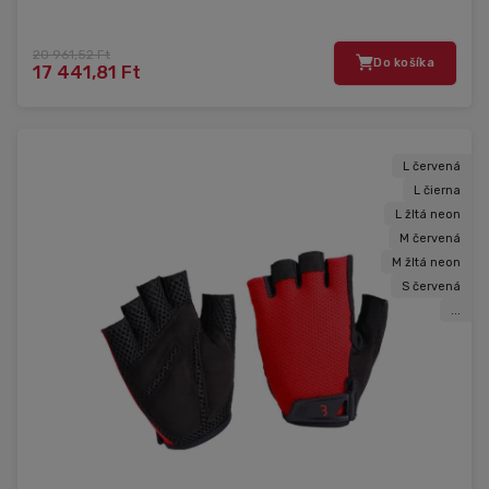
20 961,52 Ft
Do košíka
17 441,81 Ft
L červená
L čierna
L žltá neon
M červená
M žltá neon
S červená
...