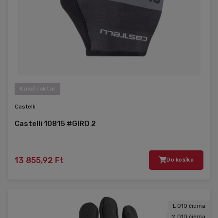
Külső raktár
Castelli
Castelli 10815 #GIRO 2
13 855,92 Ft
Do košíka
L 010 čierna
M 010 čierna