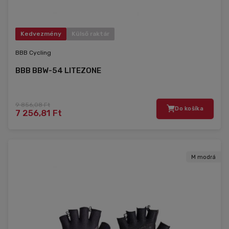
Kedvezmény
Külső raktár
BBB Cycling
BBB BBW-54 LITEZONE
9 856,08 Ft
Do košíka
7 256,81 Ft
M modrá