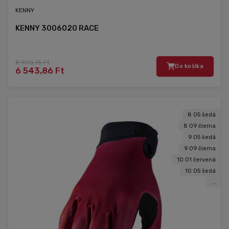
KENNY
KENNY 3006020 RACE
8 900,75 Ft
Do košíka
6 543,86 Ft
8 05 šedá
8 09 čierna
9 05 šedá
9 09 čierna
10 01 červená
10 05 šedá
...