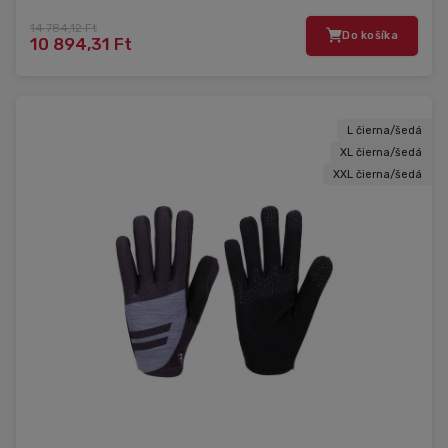
14 784,12 Ft
Do košíka
10 894,31 Ft
L čierna/šedá
XL čierna/šedá
XXL čierna/šedá