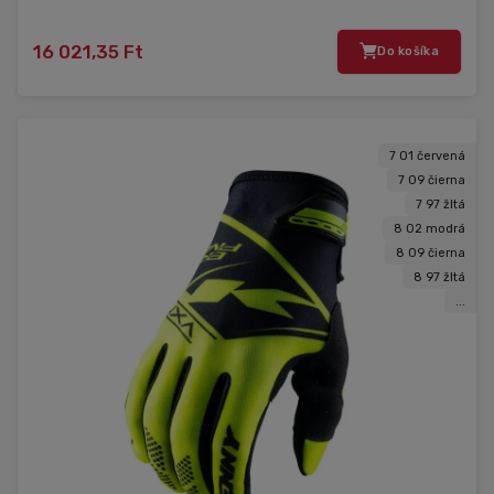
16 021,35 Ft
Do košíka
7 01 červená
7 09 čierna
7 97 žltá
8 02 modrá
8 09 čierna
8 97 žltá
...