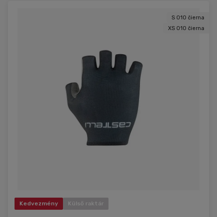
S 010 čierna
XS 010 čierna
Kedvezmény
Külső raktár