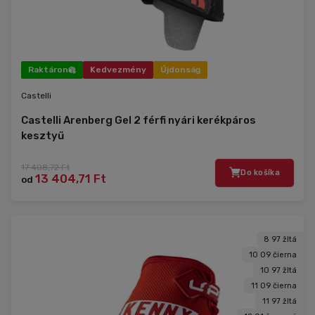
Raktáron
Kedvezmény
Újdonság
Castelli
Castelli Arenberg Gel 2 férfi nyári kerékpáros
kesztyű
17 408,72 Ft
Do košíka
13 404,71 Ft
od
8 97 žltá
10 09 čierna
10 97 žltá
11 09 čierna
11 97 žltá