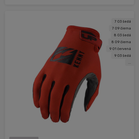
7 03 šedá
7 09 čierna
8 03 šedá
8 09 čierna
9 01 červená
9 03 šedá
...