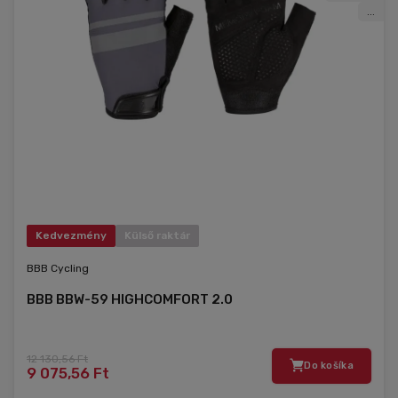
...
Kedvezmény
Külső raktár
BBB Cycling
BBB BBW-59 HIGHCOMFORT 2.0
12 130,56 Ft
Do košíka
9 075,56 Ft