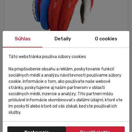
Súhlas
Detaily
O cookies
Kedvezmény
Külső raktár
Táto webstránka používa súbory cookies
KENNY
Na prispôsobenie obsahu a reklám, poskytovanie funkcií
KENNY 2803011 TRACK 24
sociálnych médií a analýzu návštevnosti používame súbory
cookie. Informácie o tom, ako používate naše webové
stránky, poskytujeme aj našim partnerom v oblasti
14 006,85 Ft
sociálnych médií, inzercie a analýzy. Títo partneri môžu
Do košíka
10 894,31 Ft
príslušné informácie skombinovať s ďalšími údajmi, ktoré ste
im poskytli alebo ktoré od vás získali, keď ste používali ich
služby.
7 09 Black
8 09 Black