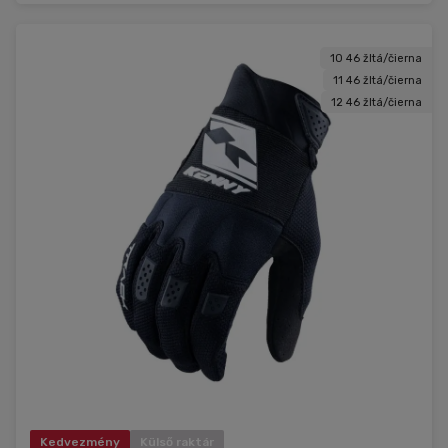
10 46 žltá/čierna
11 46 žltá/čierna
12 46 žltá/čierna
Kedvezmény
Külső raktár