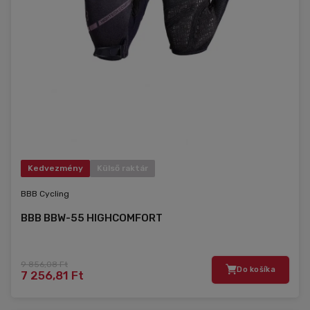
Kedvezmény
Külső raktár
BBB Cycling
BBB BBW-55 HIGHCOMFORT
9 856,08 Ft
Do košíka
7 256,81 Ft