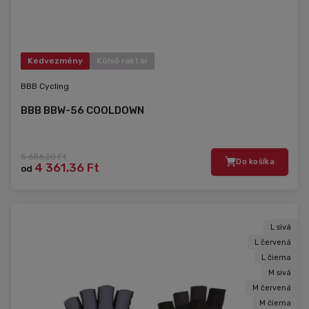
Kedvezmény
Külső raktár
BBB Cycling
BBB BBW-56 COOLDOWN
5 686,20 Ft
Do košíka
4 361,36 Ft
od
L sivá
L červená
L čierna
M sivá
M červená
M čierna