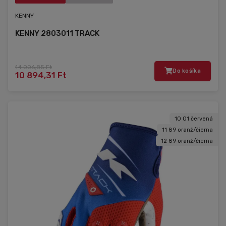
KENNY
KENNY 2803011 TRACK
14 006,85 Ft
Do košíka
10 894,31 Ft
10 01 červená
11 89 oranž/čierna
12 89 oranž/čierna