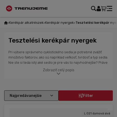
Kerékpár alkatrészek
Kerékpár nyergek
Tesztelési kerékpár nyerge
Tesztelési kerékpár nyergek
Pri výbere správneho cyklistického sedla je potrebné zvážiť
množstvo faktorov, ako sú napríklad veľkosť, tvrdosť a typ sedla.
Nie ste si teda istý aké sedlo je pre vás to najvhodnejšie? Práve
u nás si môžete na vlastnej koži vyskúšať rôzne typy od
Zobraziť celý popis
talianskej značky Selle San Marco. Postup je jednoduchý.
Cyklistické sedlo si objednáte, vyzdvihnete a môžete ho
nerušene 7 dní testovať úplne zadarmo.
Filter
L 021 dymová sivá