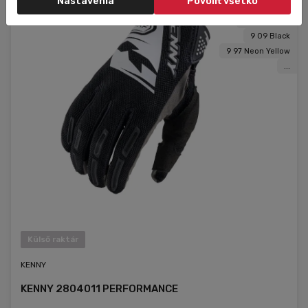
Nastavenia
Povoliť všetko
9 02 Blue
9 06 Orange
9 09 Black
9 97 Neon Yellow
...
Külső raktár
KENNY
KENNY 2804011 PERFORMANCE