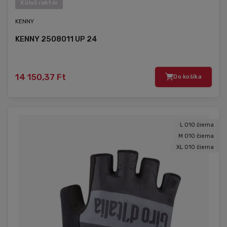
Külső raktár
KENNY
KENNY 2508011 UP 24
14 150,37 Ft
Do košíka
L 010 čierna
M 010 čierna
XL 010 čierna