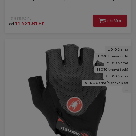
13 855,92 Ft
Do košíka
11 621,81 Ft
od
L 010 čierna
L 030 tmavá šedá
M 010 čierna
M 030 tmavá šedá
XL 010 čierna
XL 165 čierna/slonová kosť
...