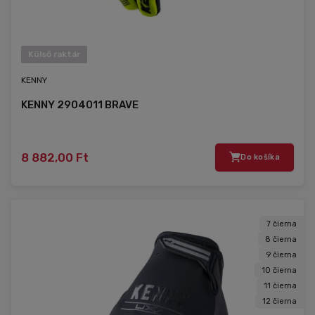
Külső raktár
KENNY
KENNY 2904011 BRAVE
8 882,00 Ft
Do košíka
7 čierna
8 čierna
9 čierna
10 čierna
11 čierna
12 čierna