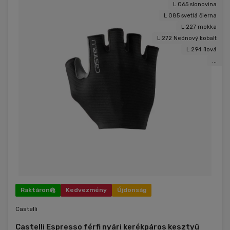
L 065 slonovina
L 085 svetlá čierna
L 227 mokka
L 272 Neónový kobalt
L 294 ílová
...
Raktáron
Kedvezmény
Újdonság
Castelli
Castelli Espresso férfi nyári kerékpáros kesztyű