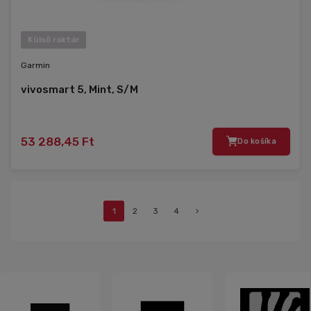
Külső raktár
Garmin
vivosmart 5, Mint, S/M
53 288,45 Ft
Do košíka
1
2
3
4
›