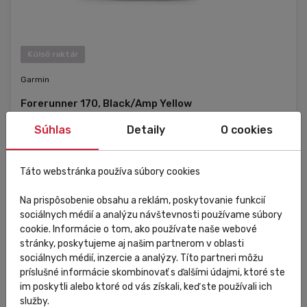
Külső raktár
Garmin
Forerunner 170, Black/Amp Yellow
Súhlas
Detaily
O cookies
106 548,47 Ft
Do košíka
Táto webstránka používa súbory cookies
Na prispôsobenie obsahu a reklám, poskytovanie funkcií
sociálnych médií a analýzu návštevnosti používame súbory
cookie. Informácie o tom, ako používate naše webové
stránky, poskytujeme aj našim partnerom v oblasti
sociálnych médií, inzercie a analýzy. Títo partneri môžu
príslušné informácie skombinovať s ďalšími údajmi, ktoré ste
im poskytli alebo ktoré od vás získali, keď ste používali ich
služby.