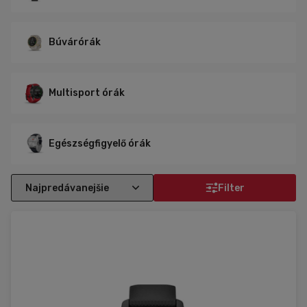
Búvárórák
Multisport órák
Egészségfigyelő órák
Filter