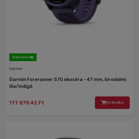
Raktáron
Garmin
Garmin Forerunner 570 okosóra - 47 mm, birodalmi
lila/indigó
177 879,42 Ft
Do košíka