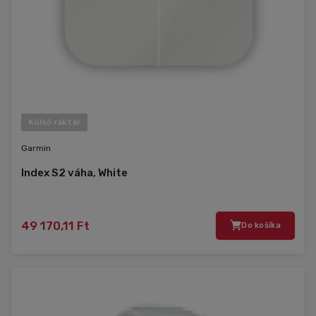
Külső raktár
Garmin
Index S2 váha, White
49 170,11 Ft
Do košíka