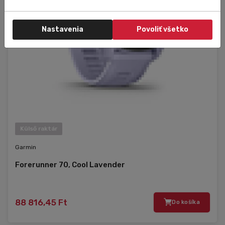
Nastavenia
Povoliť všetko
Külső raktár
Garmin
Forerunner 70, Cool Lavender
88 816,45 Ft
Do košíka