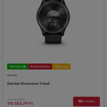
Raktáron
Kedvezmény
Újdonság
Garmin
Garmin Vivomove Trend
120 166,08 Ft
Do košíka
110 552,79 Ft