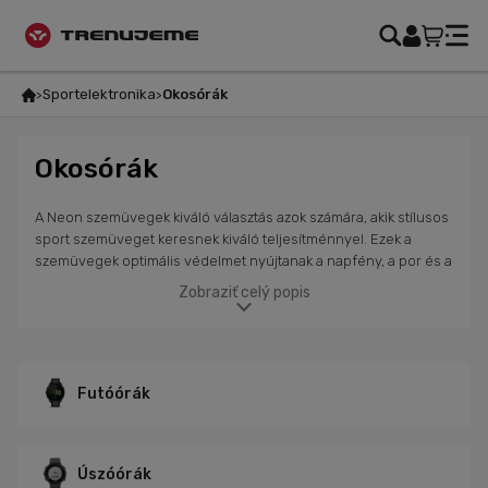
Sportelektronika
Okosórák
Okosórák
A Neon szemüvegek kiváló választás azok számára, akik stílusos
sport szemüveget keresnek kiváló teljesítménnyel. Ezek a
szemüvegek optimális védelmet nyújtanak a napfény, a por és a
szennyeződések ellen. Modern dizájnjuk, könnyű és ellenálló
Zobraziť celý popis
anyagaik biztosítják a kényelmet és stabilitást a nehéz
sporttevékenységek során. A Neon szemüvegek kiemelkedő
ütésállósággal rendelkeznek és kiválóan alkalmazkodnak a
különböző fényviszonyokhoz. Ezekkel a szemüvegekkel
biztonságban és stílusosan fogod érezni magad, legyen szó
Futóórák
kerékpározásról, futásról vagy más szabadtéri sportokról.
Úszóórák