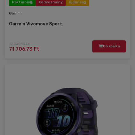
Raktáron
Kedvezmény
Újdonság
Garmin
Garmin Vivomove Sport
77 942,10 Ft
Do košíka
71 706,73 Ft