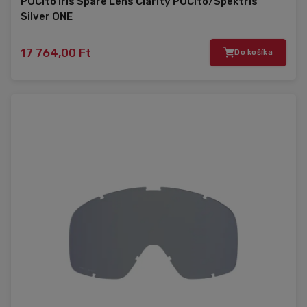
POCito Iris Spare Lens Clarity POCito/Spektris
Silver ONE
17 764,00 Ft
Do košíka