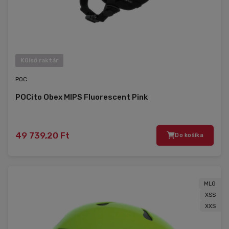
Külső raktár
POC
POCito Obex MIPS Fluorescent Pink
49 739,20 Ft
Do košíka
MLG
XSS
XXS