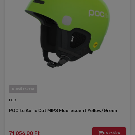
Külső raktár
POC
POCito Auric Cut MIPS Fluorescent Yellow/Green
71 056,00 Ft
Do košíka