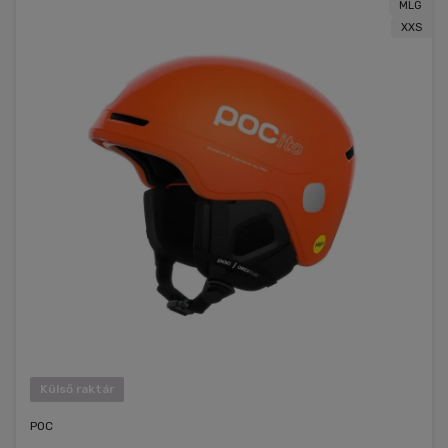
MLG
XXS
Külső raktár
POC