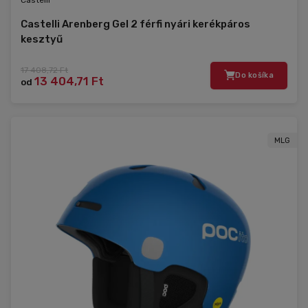
Castelli
Castelli Arenberg Gel 2 férfi nyári kerékpáros
kesztyű
17 408,72 Ft
Do košíka
13 404,71 Ft
od
MLG