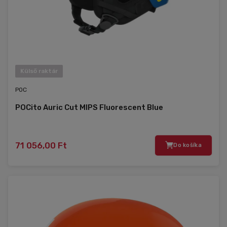
Külső raktár
POC
POCito Auric Cut MIPS Fluorescent Blue
71 056,00 Ft
Do košíka