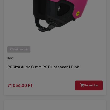
Külső raktár
POC
POCito Auric Cut MIPS Fluorescent Pink
71 056,00 Ft
Do košíka