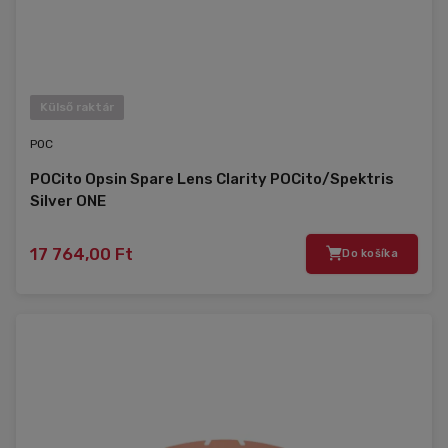
Külső raktár
POC
POCito Opsin Spare Lens Clarity POCito/Spektris
Silver ONE
17 764,00 Ft
Do košíka