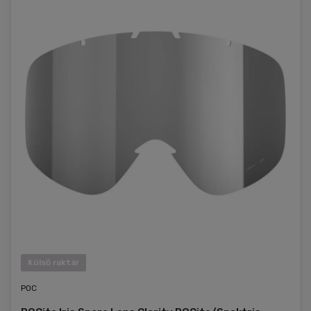
Külső raktár
POC