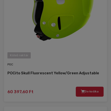
Külső raktár
POC
POCito Skull Fluorescent Yellow/Green Adjustable
60 397,60 Ft
Do košíka