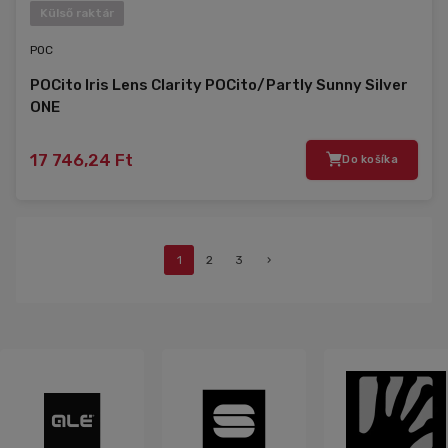
Külső raktár
POC
POCito Iris Lens Clarity POCito/Partly Sunny Silver
ONE
17 746,24 Ft
Do košíka
1
2
3
›