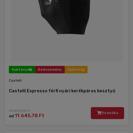
Raktáron
Kedvezmény
Újdonság
Castelli
Castelli Espresso férfi nyári kerékpáros kesztyű
13 855,92 Ft
Do košíka
11 645,78 Ft
od