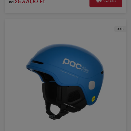
25 370,87 Ft
od
Do košíka
XXS