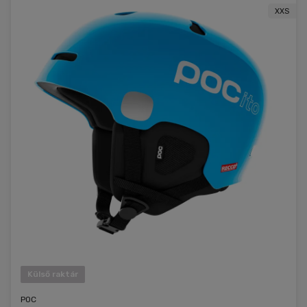
XXS
Külső raktár
POC