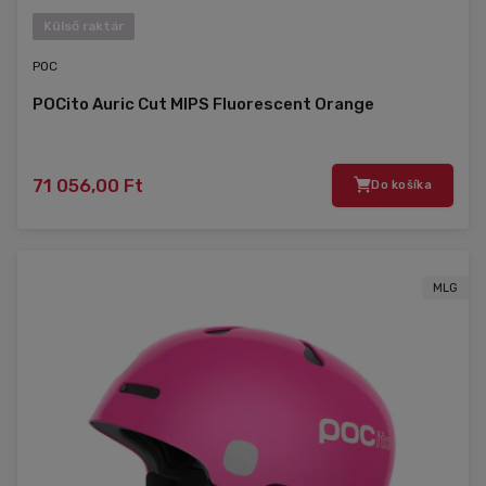
Külső raktár
POC
POCito Auric Cut MIPS Fluorescent Orange
71 056,00 Ft
Do košíka
MLG