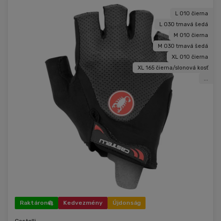
L 010 čierna
L 030 tmavá šedá
M 010 čierna
M 030 tmavá šedá
XL 010 čierna
XL 165 čierna/slonová kosť
...
Raktáron
Kedvezmény
Újdonság