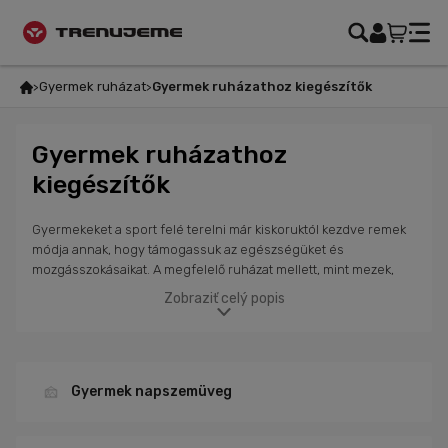
Gyermek ruházat
Gyermek ruházathoz kiegészítők
Gyermek ruházathoz
kiegészítők
Gyermekeket a sport felé terelni már kiskoruktól kezdve remek
módja annak, hogy támogassuk az egészségüket és
mozgásszokásaikat. A megfelelő ruházat mellett, mint mezek,
nadrágok vagy dzsekik, fontos gondoskodni a
Zobraziť celý popis
sportkiegészítőkről is, melyek növelik a biztonságot és
kényelmet a tevékenységek során. Kínálatunkban megtalálhatók
minőségi gyermek biciklis sisakok és napszemüvegek, melyek
védelmet nyújtanak a szemnek a káros UV sugárzás ellen. A
gyermek biciklis kiegészítők innovatív anyagokból készülnek,
Gyermek napszemüveg
melyek biztosítják a lélegzőképességet és kényelmet mozgás
közben. Válassz a kiegészítők kínálatából lányoknak és fiúknak