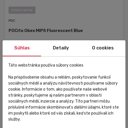
Külső raktár
POC
POCito Obex MIPS Fluorescent Blue
Súhlas
Detaily
O cookies
49 739,20 Ft
Do košíka
Táto webstránka používa súbory cookies
Na prispôsobenie obsahu a reklám, poskytovanie funkcií
MLG
sociálnych médií a analýzu návštevnosti používame súbory
XSS
cookie. Informácie o tom, ako používate naše webové
XXS
stránky, poskytujeme aj našim partnerom v oblasti
sociálnych médií, inzercie a analýzy. Títo partneri môžu
príslušné informácie skombinovať s ďalšími údajmi, ktoré ste
im poskytli alebo ktoré od vás získali, keď ste používali ich
služby.