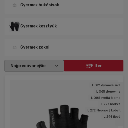
különböző méretekben és színekben a POC, Oakley vagy Uvex
Gyermek bukósisak
márkáktól.
Gyermek kesztyűk
Gyermek zokni
Filter
L 021 dymová sivá
L 065 slonovina
L 085 svetlá čierna
L 227 mokka
L 272 Neónový kobalt
L 294 ílová
...