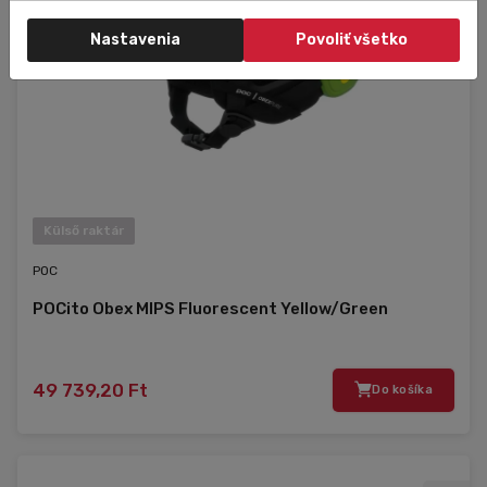
Nastavenia
Povoliť všetko
Külső raktár
POC
POCito Obex MIPS Fluorescent Yellow/Green
49 739,20 Ft
Do košíka