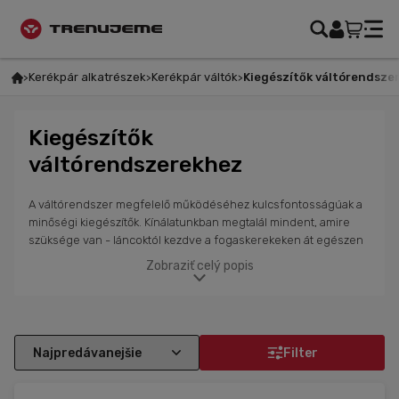
Kerékpár alkatrészek
Kerékpár váltók
Kiegészítők váltórendsze
Kiegészítők
váltórendszerekhez
A váltórendszer megfelelő működéséhez kulcsfontosságúak a
minőségi kiegészítők. Kínálatunkban megtalál mindent, amire
szüksége van - láncoktól kezdve a fogaskerekeken át egészen
a további kiegészítőkig, amelyek biztosítják a pontos és sima
Zobraziť celý popis
váltást. Ezekkel a kiegészítőkkel biztos lehet benne, hogy
rendszere mindig a legjobb állapotban lesz.
Filter