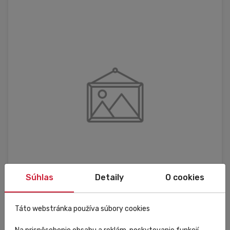
Súhlas
Detaily
O cookies
Külső raktár
Táto webstránka používa súbory cookies
Trivio