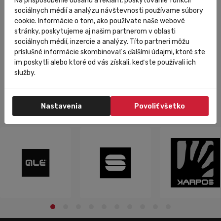
Na prispôsobenie obsahu a reklám, poskytovanie funkcií
sociálnych médií a analýzu návštevnosti používame súbory
Nastavovací mezikus
cookie. Informácie o tom, ako používate naše webové
stránky, poskytujeme aj našim partnerom v oblasti
sociálnych médií, inzercie a analýzy. Títo partneri môžu
2 481,71 Ft
Do košíka
príslušné informácie skombinovať s ďalšími údajmi, ktoré ste
im poskytli alebo ktoré od vás získali, keď ste používali ich
služby.
Nastavenia
Povoliť všetko