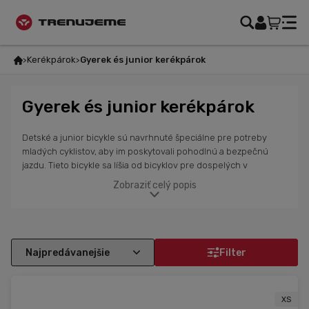
Kerékpárok
Gyerek és junior kerékpárok
Gyerek és junior kerékpárok
Detské a junior bicykle sú navrhnuté špeciálne pre potreby
mladých cyklistov, aby im poskytovali pohodlnú a bezpečnú
jazdu. Tieto bicykle sa líšia od bicyklov pre dospelých v
mnohých aspektoch, vrátane veľkosti, geometrie, výbavy a
Zobraziť celý popis
bezpečnostných funkcií. Detské a junior bicykle majú
jednoduché vybavenie, ktoré je ľahké ovládať. Patrí sem
napríklad jednoduchý systém prevodov s menším počtom
rýchlostí. Niektoré modely môžu mať aj odpruženú vidlicu, aby
sa zlepšila pohodlnosť pri jazde na nerovných povrchoch.
Filter
Investujte do budúcnosti svojich detí s našimi detskými a junior
bicyklami od značky Marin Bikes. Zabezpečte im zdravý spôsob
pohybu, nekonečné dobrodružstvo a vytvorte im lásku k
XS
cyklistike.