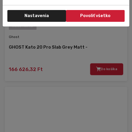
Nastavenia
Povoliť všetko
Külső raktár
Ghost
GHOST Kato 20 Pro Slab Grey Matt -
166 626,32 Ft
Do košíka