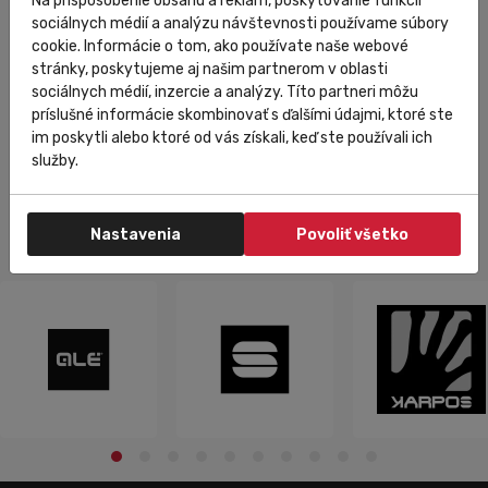
Na prispôsobenie obsahu a reklám, poskytovanie funkcií
sociálnych médií a analýzu návštevnosti používame súbory
cookie. Informácie o tom, ako používate naše webové
stránky, poskytujeme aj našim partnerom v oblasti
sociálnych médií, inzercie a analýzy. Títo partneri môžu
60 485,25 Ft
Do košíka
príslušné informácie skombinovať s ďalšími údajmi, ktoré ste
30 242,63 Ft
im poskytli alebo ktoré od vás získali, keď ste používali ich
služby.
Nastavenia
Povoliť všetko