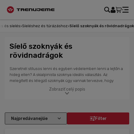
s és síelés
Síeléshez és túrázáshoz
Síelő szoknyák és rövidnadrágok
Síelő szoknyák és
rövidnadrágok
Szeretnél stílusos lenni és egyben védelemben lenni a lejtőn a
hideg ellen? A skialpinista szoknya ideális választás. Az
melegített és lélegző szoknyák úgy vannak tervezve, hogy
melegen tartsák a női testrészeket anélkül, hogy a lábakat is be
Zobraziť celý popis
kellene öltöztetni. A szabad mozgást biztosító szabásnak
köszönhetően minden túrára felkészült leszel. Az oldalsó cipzár
megkönnyíti a fel- és levételt. A szoknyák nemcsak skialpra,
hanem más outdoor tevékenységekre vagy mindennapi
viseletre is alkalmasak, amikor extra melegre van szükséged. A
Filter
skialpinista rövidnadrágok kiváló hőszigetelő tulajdonságokat és
rugalmasságot kombinálnak, így nem akadályoznak meg a