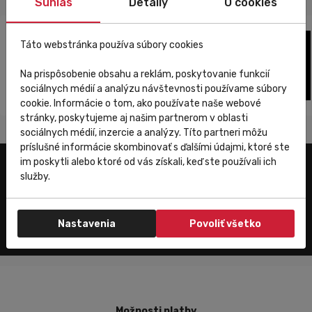
Súhlas
Detaily
O cookies
leküzdéséhez. Kínálunk 10 sebességes országúti kazettákat.
Frissítsd fel a biciklidet még ma, és élvezd az simább és
hatékonyabb vezetést!
Táto webstránka používa súbory cookies
Na prispôsobenie obsahu a reklám, poskytovanie funkcií
sociálnych médií a analýzu návštevnosti používame súbory
cookie. Informácie o tom, ako používate naše webové
stránky, poskytujeme aj našim partnerom v oblasti
sociálnych médií, inzercie a analýzy. Títo partneri môžu
príslušné informácie skombinovať s ďalšími údajmi, ktoré ste
im poskytli alebo ktoré od vás získali, keď ste používali ich
služby.
Zákaznícky servis
Nastavenia
Povoliť všetko
Možnosti platby