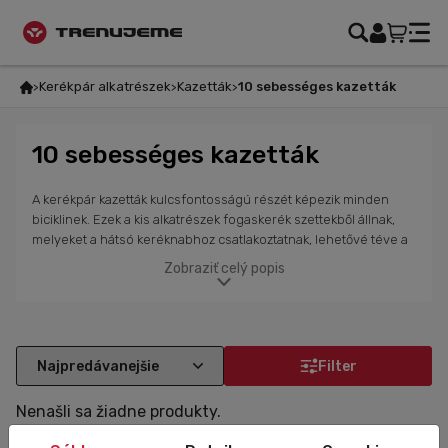
Kerékpár alkatrészek
Kazetták
10 sebességes kazetták
10 sebességes kazetták
A kerékpár kazetták kulcsfontosságú részét képezik minden
biciklinek. Ezek a kis alkatrészek fogaskerék szettekből állnak,
melyeket a hátsó keréknabhoz csatlakoztatnak, lehetővé téve a
kerékpárosok számára, hogy hatékonyan váltogassanak
Zobraziť celý popis
különböző sebességfokozatok között. A Trenujeme oldalon
széles választékban találhatók minőségi kazetták a Shimano és
SRAM márkáktól. Ezeknek a kazettáknak a gyártásához használt
alkatrészek speciálisan kerékpározáshoz lettek kifejlesztve. Úgy
tervezték őket, hogy kielégítsék a legmagasabb
Filter
követelményeket, páratlan vezetési tulajdonságokkal.
Választékunkban olyan kazetták találhatók, melyek különböző
Nenašli sa žiadne produkty.
sebességarányokkal rendelkeznek, így megtalálhatod a
megfelelő sebességkombinációt bármilyen terep