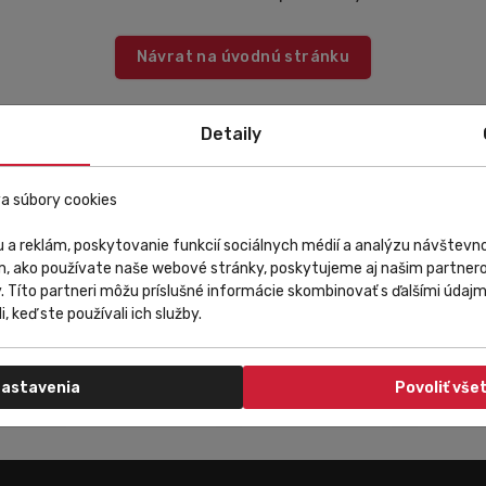
Návrat na úvodnú stránku
Detaily
a súbory cookies
 a reklám, poskytovanie funkcií sociálnych médií a analýzu návštev
m, ako používate naše webové stránky, poskytujeme aj našim partnero
y. Títo partneri môžu príslušné informácie skombinovať s ďalšími údajmi
i, keď ste používali ich služby.
astavenia
Povoliť vše